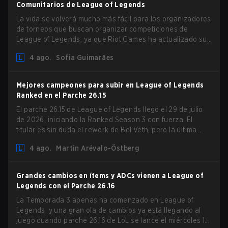
Comunitarios de League of Legends
La vida se volverá mucho más fácil para los organizadores
de torneos que buscan organizar competiciones de
League of Legends, ya que Riot Games ha actualizado sus
Directrices de Competiciones Comunitarias. Los cambios
4 ago.
Sofia Guimarães
eliminan varias restricciones obsoletas.
Mejores campeones para subir en League of Legends
Ranked en el Parche 26.15
El parche 26.15 de League of Legends llegó el 29 de julio
de 2026, iniciando la Ranked Season 3 con fuerza. El
titular es sin duda el rework de Bel'Veth, pero la última
actualización también trajo algunos cambios muy
4 ago.
Martin Arévalo-Östberg
necesarios a picks que estaban overperforming. Con un
ranked slate fresco y un meta cambiante, aquí están los
mejores campeones para subir ranked en LoL Patch 26.15.
Grandes cambios en ítems y ADCs vienen a League of
Legends con el Parche 26.16
La Temporada 3 apenas ha comenzado en League of
Legends, y una gran ola de cambios ya está llegando al
juego cuando parche 26.16 de LoL se lance el miércoles 12