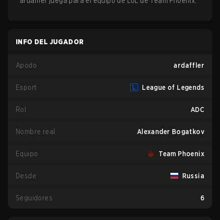
ardaffler
juega para el equipo de
LoL
de
Team Phoenix
.
INFO DEL JUGADOR
Apodo
ardaffler
Esport
League of Legends
Rol
ADC
Nombre real
Alexander Bogatkov
Equipo
Team Phoenix
Desde
Russia
Seguidores
6