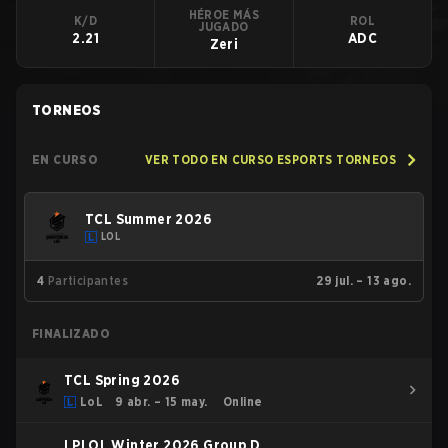
HÉROE MÁS
K/D
ROL
JUGADO
2.21
ADC
Zeri
TORNEOS
EN CURSO
VER TODO EN CURSO ESPORTS TORNEOS
TCL Summer 2026
LOL
4
Participantes
29 jul. – 13 ago.
FINALIZADO
TCL Spring 2026
LoL
9 abr. – 15 may.
Online
LPLOL Winter 2026 Group D