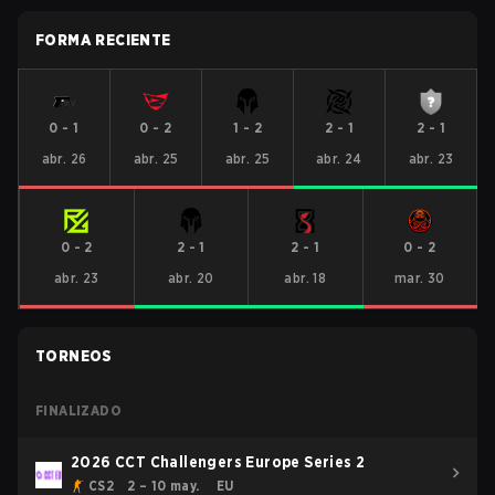
FORMA RECIENTE
0
-
1
0
-
2
1
-
2
2
-
1
2
-
1
abr. 26
abr. 25
abr. 25
abr. 24
abr. 23
0
-
2
2
-
1
2
-
1
0
-
2
abr. 23
abr. 20
abr. 18
mar. 30
TORNEOS
FINALIZADO
2026 CCT Challengers Europe Series 2
CS2
2 – 10 may.
EU