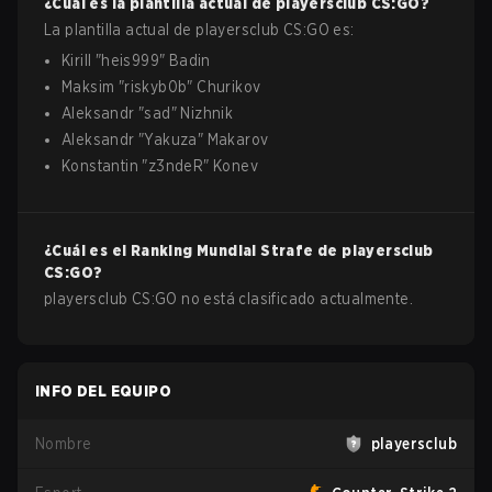
¿Cuál es la plantilla actual de
playersclub
CS:GO
?
La plantilla actual de
playersclub
CS:GO
es:
Kirill
"
heis999
"
Badin
Maksim
"
riskyb0b
"
Churikov
Aleksandr
"
sad
"
Nizhnik
Aleksandr
"
Yakuza
"
Makarov
Konstantin
"
z3ndeR
"
Konev
¿Cuál es el Ranking Mundial Strafe de
playersclub
CS:GO
?
playersclub CS:GO no está clasificado actualmente.
INFO DEL EQUIPO
Nombre
playersclub