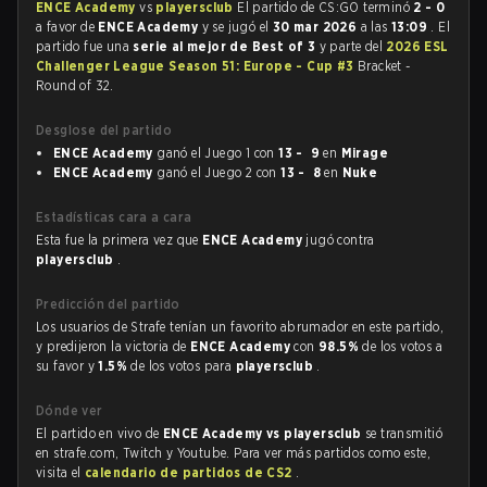
ENCE Academy
vs
playersclub
El partido de CS:GO terminó
2 - 0
a favor de
ENCE Academy
y se jugó el
30 mar 2026
a las
13:09
. El
partido fue una
serie al mejor de Best of 3
y parte del
2026 ESL
Challenger League Season 51: Europe - Cup #3
Bracket -
Round of 32.
Desglose del partido
ENCE Academy
ganó el Juego 1 con
13 - 9
en
Mirage
ENCE Academy
ganó el Juego 2 con
13 - 8
en
Nuke
Estadísticas cara a cara
Esta fue la primera vez que
ENCE Academy
jugó contra
playersclub
.
Predicción del partido
Los usuarios de Strafe tenían un favorito abrumador en este partido,
y predijeron la victoria de
ENCE Academy
con
98.5%
de los votos a
su favor y
1.5%
de los votos para
playersclub
.
Dónde ver
El partido en vivo de
ENCE Academy vs playersclub
se transmitió
en strafe.com, Twitch y Youtube. Para ver más partidos como este,
visita el
calendario de partidos de CS2
.