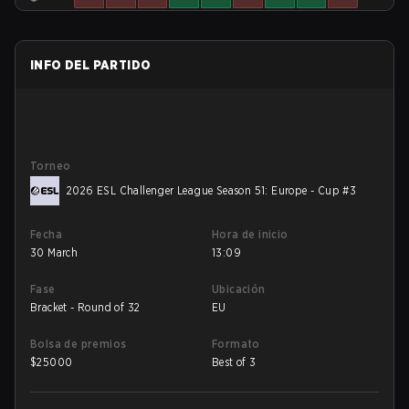
INFO DEL PARTIDO
Torneo
2026 ESL Challenger League Season 51: Europe - Cup #3
Fecha
Hora de inicio
30 March
13:09
Fase
Ubicación
Bracket - Round of 32
EU
Bolsa de premios
Formato
$
25000
Best of 3