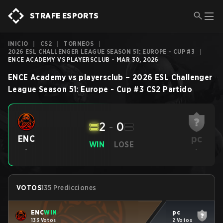
STRAFE ESPORTS
INICIO
|
CS2
|
TORNEOS
|
2026 ESL CHALLENGER LEAGUE SEASON 51: EUROPE - CUP #3
|
ENCE ACADEMY VS PLAYERSCLUB - MAR 30, 2026
ENCE Academy
vs
playersclub
–
2026 ESL Challenger
League Season 51: Europe - Cup #3
CS2
Partido
2
-
0
pc
ENC
WIN
LOSE
-
-
VOTOS
135 Predicciones
ENC
WIN
pc
133 Votos
2 Votos