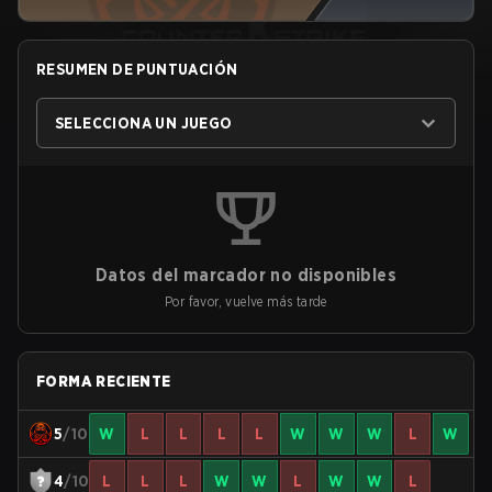
RESUMEN DE PUNTUACIÓN
SELECCIONA UN JUEGO
Datos del marcador no disponibles
Por favor, vuelve más tarde
FORMA RECIENTE
5
/10
W
L
L
L
L
W
W
W
L
W
4
/10
L
L
L
W
W
L
W
W
L