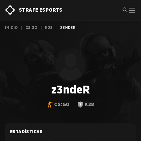
STRAFE ESPORTS
INICIO
|
CS:GO
|
K28
|
Z3NDER
z3ndeR
CS:GO
K28
ESTADÍSTICAS