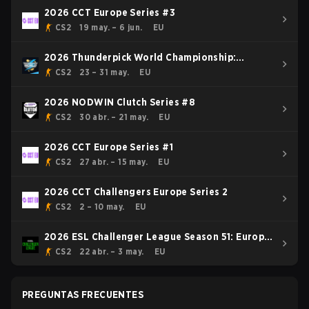
2026 CCT Europe Series #3
CS2
19 may. – 6 jun.
EU
2026 Thunderpick World Championship:
European Series #1
CS2
23 – 31 may.
EU
2026 NODWIN Clutch Series #8
CS2
30 abr. – 21 may.
EU
2026 CCT Europe Series #1
CS2
27 abr. – 15 may.
EU
2026 CCT Challengers Europe Series 2
CS2
2 – 10 may.
EU
2026 ESL Challenger League Season 51: Europe
- Cup #4
CS2
22 abr. – 3 may.
EU
PREGUNTAS FRECUENTES