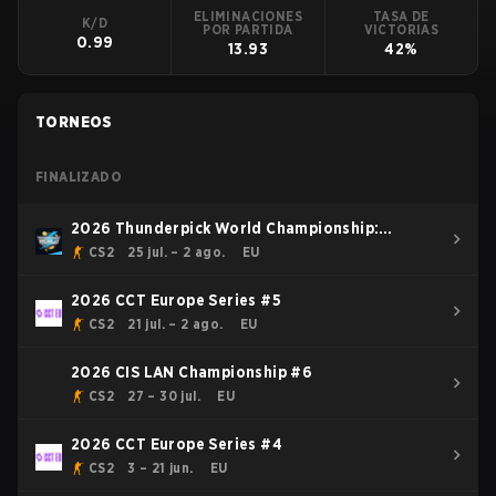
ELIMINACIONES
TASA DE
K/D
POR PARTIDA
VICTORIAS
0.99
13.93
42%
TORNEOS
FINALIZADO
2026 Thunderpick World Championship:
European Series #2
CS2
25 jul. – 2 ago.
EU
2026 CCT Europe Series #5
CS2
21 jul. – 2 ago.
EU
2026 CIS LAN Championship #6
CS2
27 – 30 jul.
EU
2026 CCT Europe Series #4
CS2
3 – 21 jun.
EU