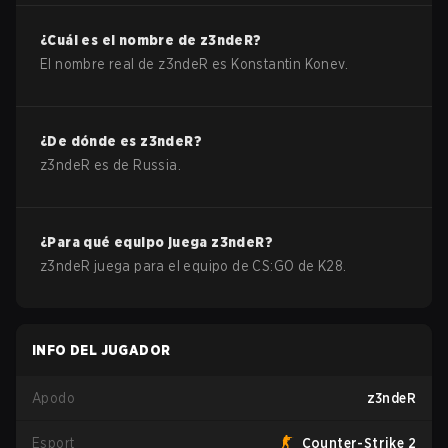
¿Cuál es el nombre de
z3ndeR
?
El nombre real de
z3ndeR
es
Konstantin Konev
.
¿De dónde es
z3ndeR
?
z3ndeR
es de
Russia
.
¿Para qué equipo juega
z3ndeR
?
z3ndeR
juega para el equipo de
CS:GO
de
K28
.
INFO DEL JUGADOR
Apodo
z3ndeR
Esport
Counter-Strike 2