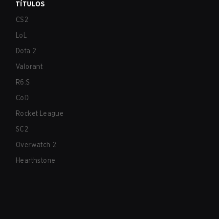
TÍTULOS
CS2
LoL
Dota 2
Valorant
R6:S
CoD
Rocket League
SC2
Overwatch 2
Hearthstone