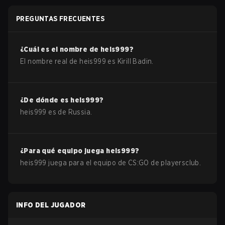
PREGUNTAS FRECUENTES
¿Cuál es el nombre de
heis999
?
El nombre real de
heis999
es
Kirill Badin
.
¿De dónde es
heis999
?
heis999
es de
Russia
.
¿Para qué equipo juega
heis999
?
heis999
juega para el equipo de
CS:GO
de
playersclub
.
INFO DEL JUGADOR