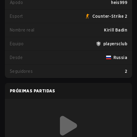
Apodo
heis999
Esport
Counter-Strike 2
Nombre real
Kirill Badin
Equipo
playersclub
Desde
Russia
Seguidores
2
PRÓXIMAS PARTIDAS