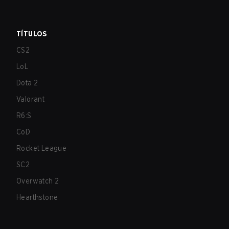
TÍTULOS
CS2
LoL
Dota 2
Valorant
R6:S
CoD
Rocket League
SC2
Overwatch 2
Hearthstone