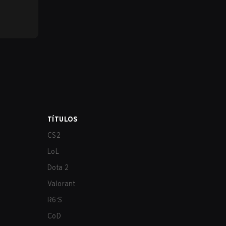
TÍTULOS
CS2
LoL
Dota 2
Valorant
R6:S
CoD