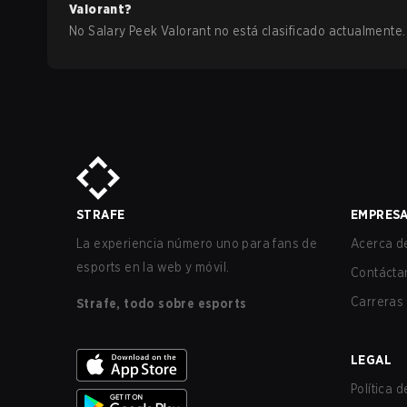
Valorant
?
No Salary Peek Valorant no está clasificado actualmente.
STRAFE
EMPRES
La experiencia número uno para fans de
Acerca de
esports en la web y móvil.
Contácta
Carreras
Strafe, todo sobre esports
LEGAL
Política 