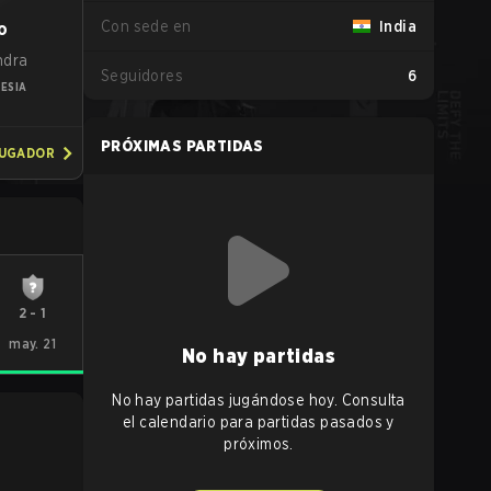
Con sede en
India
o
ndra
Seguidores
6
ESIA
PRÓXIMAS PARTIDAS
JUGADOR
2
-
1
may. 21
No hay partidas
No hay partidas jugándose hoy. Consulta
el calendario para partidas pasados y
próximos.