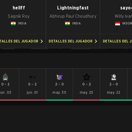
hellff
Lightningfast
sayo
Sagnik Roy
Abhirup Paul Choudhury
Willy Iva
INDIA
INDIA
INDON
TALLES DEL JUGADOR
DETALLES DEL JUGADOR
DETALLES DEL 
0
-
2
0
-
2
2
-
0
0
-
2
2
-
0
jun. 03
jun. 01
may. 30
may. 25
may. 22