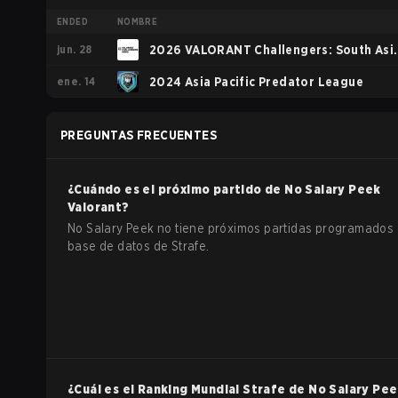
ENDED
NOMBRE
jun. 28
2026 VALORANT Challengers: South Asi
ene. 14
Split 2
2024 Asia Pacific Predator League
PREGUNTAS FRECUENTES
¿Cuándo es el próximo partido de
No Salary Peek
Valorant
?
No Salary Peek no tiene próximos partidas programados 
base de datos de Strafe.
¿Cuál es el Ranking Mundial Strafe de
No Salary Pe