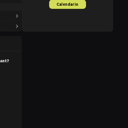
Calendario
rant
?