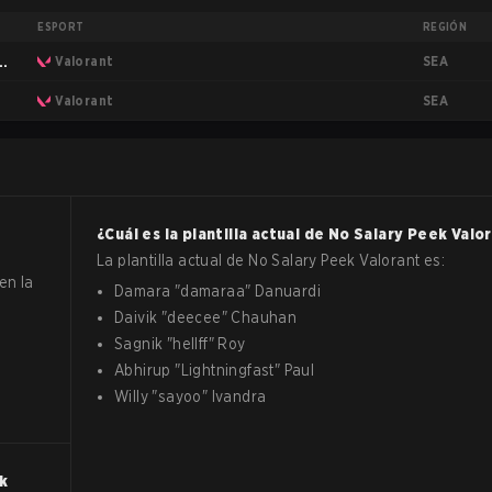
ESPORT
REGIÓN
SEA
a:
Valorant
SEA
Valorant
¿Cuál es la plantilla actual de
No Salary Peek
Valo
La plantilla actual de
No Salary Peek
Valorant
es:
en la
Damara
"
damaraa
"
Danuardi
Daivik
"
deecee
"
Chauhan
Sagnik
"
hellff
"
Roy
Abhirup
"
Lightningfast
"
Paul
Willy
"
sayoo
"
Ivandra
ek