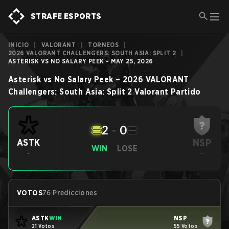
STRAFE ESPORTS
INICIO
|
VALORANT
|
TORNEOS
|
2026 VALORANT CHALLENGERS: SOUTH ASIA: SPLIT 2
|
ASTERISK VS NO SALARY PEEK - MAY 25, 2026
Asterisk
vs
No Salary Peek
–
2026 VALORANT
Challengers: South Asia: Split 2
Valorant
Partido
2
-
0
NSP
ASTK
WIN
LOSE
-
-
VOTOS
76 Predicciones
ASTK
WIN
NSP
21 Votos
55 Votos