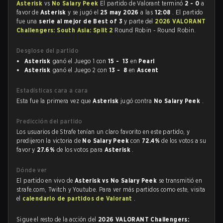
Asterisk
vs
No Salary Peek
El partido de Valorant terminó
2 - 0
a
favor de
Asterisk
y se jugó el
25 may 2026
a las
12:08
. El partido
fue una
serie al mejor de Best of 3
y parte del
2026 VALORANT
Challengers: South Asia: Split 2
Round Robin - Round Robin.
Desglose del partido
Asterisk
ganó el Juego 1 con
15 - 13
en
Pearl
Asterisk
ganó el Juego 2 con
13 - 8
en
Ascent
Estadísticas cara a cara
Esta fue la primera vez que
Asterisk
jugó contra
No Salary Peek
.
Predicción del partido
Los usuarios de Strafe tenían un claro favorito en este partido, y
predijeron la victoria de
No Salary Peek
con
72.4%
de los votos a su
favor y
27.6%
de los votos para
Asterisk
.
Dónde ver
El partido en vivo de
Asterisk vs No Salary Peek
se transmitió en
strafe.com, Twitch y Youtube. Para ver más partidos como este, visita
el
calendario de partidos de Valorant
.
Sigue el resto de la acción del
2026 VALORANT Challengers: