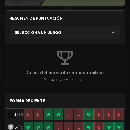
RESUMEN DE PUNTUACIÓN
SELECCIONA UN JUEGO
Datos del marcador no disponibles
Por favor, vuelve más tarde
FORMA RECIENTE
3
/10
L
L
W
W
L
L
W
L
L
L
6
/10
W
W
W
L
L
L
W
L
W
W