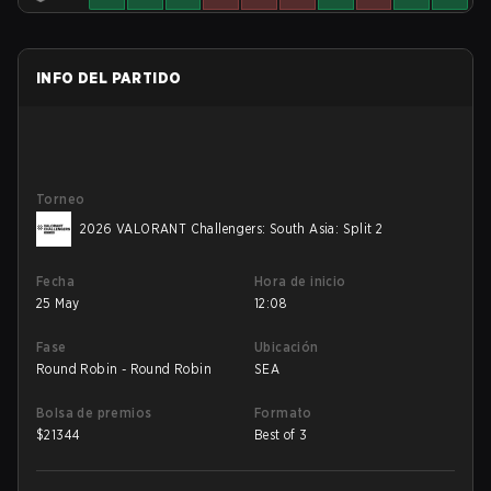
INFO DEL PARTIDO
Torneo
2026 VALORANT Challengers: South Asia: Split 2
Fecha
Hora de inicio
25 May
12:08
Fase
Ubicación
Round Robin - Round Robin
SEA
Bolsa de premios
Formato
$
21344
Best of 3