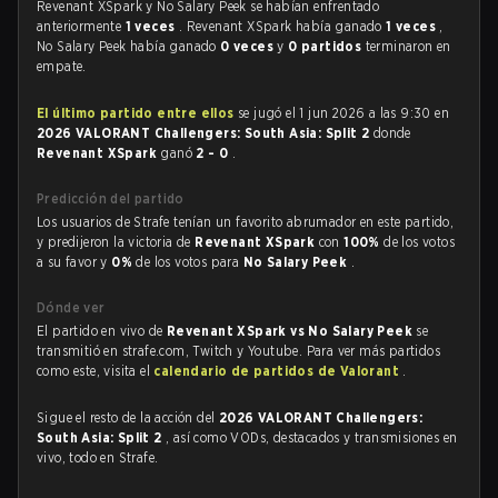
Revenant XSpark y No Salary Peek se habían enfrentado
anteriormente
1 veces
. Revenant XSpark había ganado
1 veces
,
No Salary Peek había ganado
0 veces
y
0 partidos
terminaron en
empate.
El último partido entre ellos
se jugó el 1 jun 2026 a las 9:30 en
2026 VALORANT Challengers: South Asia: Split 2
donde
Revenant XSpark
ganó
2 - 0
.
Predicción del partido
Los usuarios de Strafe tenían un favorito abrumador en este partido,
y predijeron la victoria de
Revenant XSpark
con
100%
de los votos
a su favor y
0%
de los votos para
No Salary Peek
.
Dónde ver
El partido en vivo de
Revenant XSpark vs No Salary Peek
se
transmitió en strafe.com, Twitch y Youtube. Para ver más partidos
como este, visita el
calendario de partidos de Valorant
.
Sigue el resto de la acción del
2026 VALORANT Challengers:
South Asia: Split 2
, así como VODs, destacados y transmisiones en
vivo, todo en Strafe.