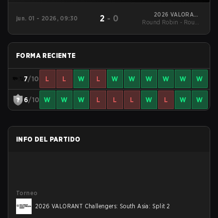
2026 VALORANT
2
-
0
jun. 01 - 2026, 09:30
Round Robin - Round
Challengers: South
Asia: Split 2
Robin
FORMA RECIENTE
7
/10
L
L
W
L
W
W
W
W
W
W
6
/10
W
W
W
L
L
L
W
L
W
W
INFO DEL PARTIDO
Torneo
2026 VALORANT Challengers: South Asia: Split 2