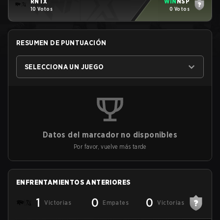
RNTX
WIN
NSP
10 Votos
0 Votos
RESUMEN DE PUNTUACIÓN
SELECCIONA UN JUEGO
Datos del marcador no disponibles
Por favor, vuelve más tarde
ENFRENTAMIENTOS ANTERIORES
1
0
0
Victorias
Empates
Victorias