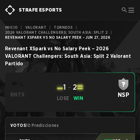
STRAFE ESPORTS
INICIO
|
VALORANT
|
TORNEOS
|
2026 VALORANT CHALLENGERS: SOUTH ASIA: SPLIT 2
|
REVENANT XSPARK VS NO SALARY PEEK - JUN 27, 2026
Revenant XSpark
vs
No Salary Peek
–
2026
VALORANT Challengers: South Asia: Split 2
Valorant
Partido
1
-
2
NSP
RNTX
LOSE
WIN
-
-
VOTOS
10 Predicciones