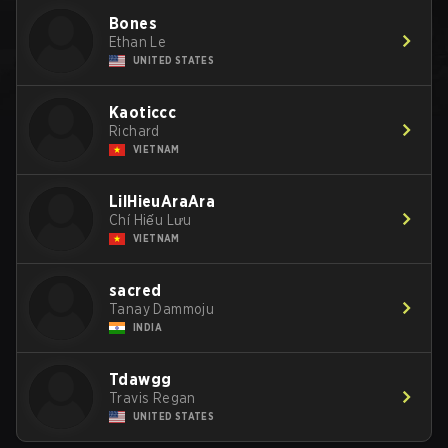
Bones
Ethan Le
UNITED STATES
Kaoticcc
Richard
VIETNAM
LilHieuAraAra
Chí Hiếu Lưu
VIETNAM
sacred
Tanay Dammoju
INDIA
Tdawgg
Travis Regan
UNITED STATES