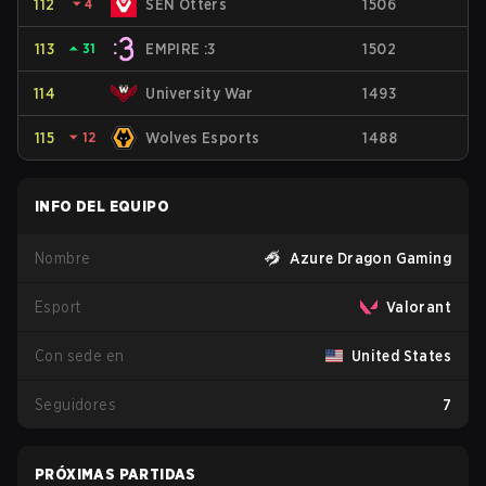
112
⏷
4
SEN Otters
1506
113
⏶
31
EMPIRE :3
1502
114
University War
1493
115
⏷
12
Wolves Esports
1488
INFO DEL EQUIPO
Nombre
Azure Dragon Gaming
Esport
Valorant
Con sede en
United States
Seguidores
7
PRÓXIMAS PARTIDAS