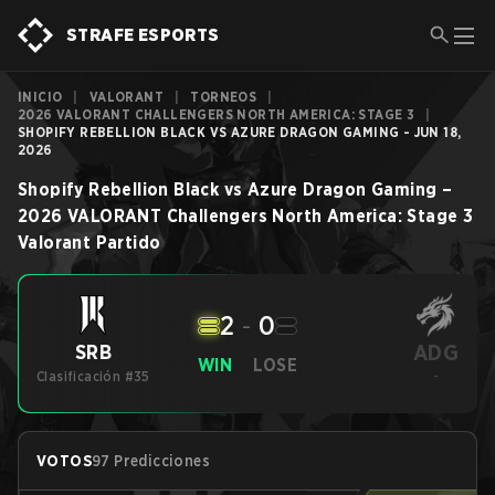
STRAFE ESPORTS
INICIO
|
VALORANT
|
TORNEOS
|
2026 VALORANT CHALLENGERS NORTH AMERICA: STAGE 3
|
SHOPIFY REBELLION BLACK VS AZURE DRAGON GAMING - JUN 18,
2026
Shopify Rebellion Black
vs
Azure Dragon Gaming
–
2026 VALORANT Challengers North America: Stage 3
Valorant
Partido
2
-
0
ADG
SRB
WIN
LOSE
Clasificación #35
-
VOTOS
97 Predicciones