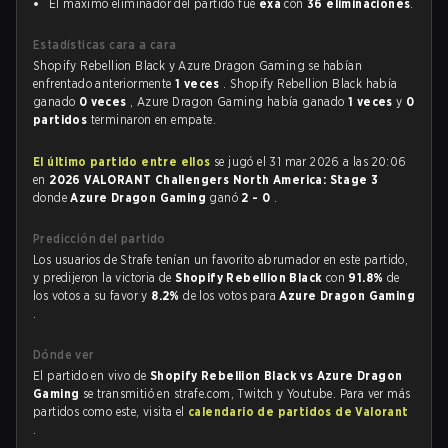
El máximo eliminador del partido fue
exa
con
36 eliminaciones
.
Estadísticas cara a cara
Shopify Rebellion Black y Azure Dragon Gaming se habían
enfrentado anteriormente
1 veces
. Shopify Rebellion Black había
ganado
0 veces
, Azure Dragon Gaming había ganado
1 veces
y
0
partidos
terminaron en empate.
El último partido entre ellos
se jugó el 31 mar 2026 a las 20:06
en
2026 VALORANT Challengers North America: Stage 3
donde
Azure Dragon Gaming
ganó
2 - 0
.
Predicción del partido
Los usuarios de Strafe tenían un favorito abrumador en este partido,
y predijeron la victoria de
Shopify Rebellion Black
con
91.8%
de
los votos a su favor y
8.2%
de los votos para
Azure Dragon Gaming
.
Dónde ver
El partido en vivo de
Shopify Rebellion Black vs Azure Dragon
Gaming
se transmitió en strafe.com, Twitch y Youtube. Para ver más
partidos como este, visita el
calendario de partidos de Valorant
.