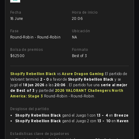
Fecha
Hora de inicio
18 June
20:06
Fase
Ubicación
Round-Robin - Round-Robin
NA
Bolsa de premios
Formato
$
62500
Best of 3
Shopify Rebellion Black
vs
Azure Dragon Gaming
El partido de
Valorant terminó
2 - 0
a favor de
Shopify Rebellion Black
y se
jugó el
18 jun 2026
a las
20:06
. El partido fue una
serie al mejor
de Best of 3
y parte del
2026 VALORANT Challengers North
America: Stage 3
Round-Robin - Round-Robin.
Desglose del partido
Shopify Rebellion Black
ganó el Juego 1 con
13 - 4
en
Breeze
Shopify Rebellion Black
ganó el Juego 2 con
13 - 10
en
Haven
Estadísticas clave de jugadores