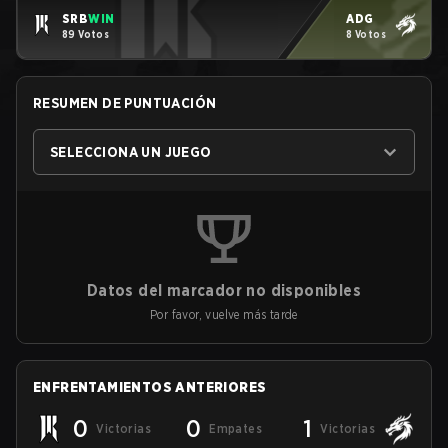
SRB
WIN
ADG
89 Votos
8 Votos
RESUMEN DE PUNTUACIÓN
SELECCIONA UN JUEGO
Datos del marcador no disponibles
Por favor, vuelve más tarde
ENFRENTAMIENTOS ANTERIORES
0
0
1
Victorias
Empates
Victorias