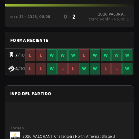
2026 VALORANT
0
-
2
mar. 31 - 2026, 08:06
Round Robin - Round 3
Challengers North
America: Stage 2
FORMA RECIENTE
7
/10
L
L
W
W
W
L
W
W
W
W
4
/10
L
L
W
L
L
W
W
L
L
W
INFO DEL PARTIDO
Torneo
2026 VALORANT Challengers North America: Stage 3