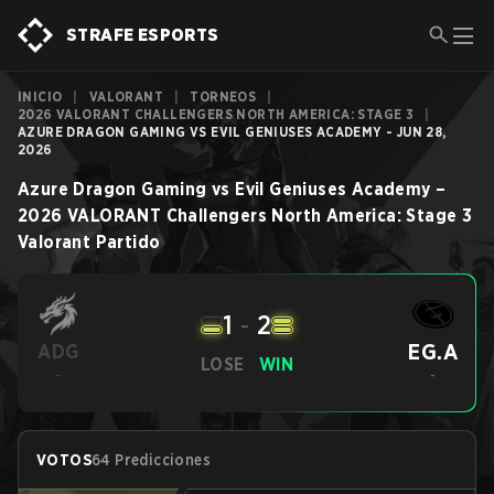
STRAFE ESPORTS
INICIO
|
VALORANT
|
TORNEOS
|
2026 VALORANT CHALLENGERS NORTH AMERICA: STAGE 3
|
AZURE DRAGON GAMING VS EVIL GENIUSES ACADEMY - JUN 28,
2026
Azure Dragon Gaming
vs
Evil Geniuses Academy
–
2026 VALORANT Challengers North America: Stage 3
Valorant
Partido
1
-
2
EG.A
ADG
LOSE
WIN
-
-
VOTOS
64 Predicciones