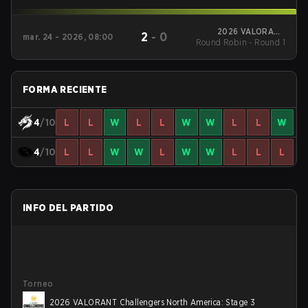
2026 VALORANT
2
-
0
mar. 24 - 2026, 08:00
Round Robin - Round 1
Challengers North
America: Stage 2
FORMA RECIENTE
4
/10
L
L
W
L
L
W
W
L
L
W
4
/10
L
L
W
W
L
W
W
L
L
L
INFO DEL PARTIDO
Torneo
2026 VALORANT Challengers North America: Stage 3