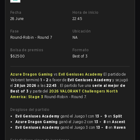
Fecha
Hora de inicio
28 June
22:45
Fase
Ubicación
Round-Robin - Round 7
NA
Bolsa de premios
Formato
$
62500
Best of 3
Azure Dragon Gaming
vs
Evil Geniuses Academy
El partido de
Valorant terminó
1 - 2
a favor de
Evil Geniuses Academy
y se jugó
el
28 jun 2026
a las
22:45
. El partido fue una
serie al mejor de
Best of 3
y parte del
2026 VALORANT Challengers North
America: Stage 3
Round-Robin - Round 7.
Desglose del partido
Evil Geniuses Academy
ganó el Juego 1 con
13 - 9
en
Split
Azure Dragon Gaming
ganó el Juego 2 con
13 - 8
en
Ascent
Evil Geniuses Academy
ganó el Juego 3 con
13 - 8
en
Haven