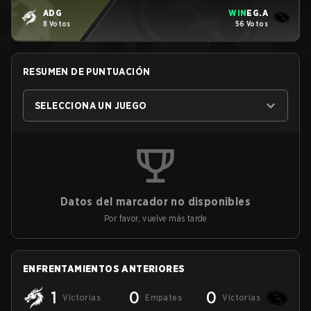
ADG
WIN
EG.A
8 Votos
56 Votos
RESUMEN DE PUNTUACIÓN
SELECCIONA UN JUEGO
Datos del marcador no disponibles
Por favor, vuelve más tarde
ENFRENTAMIENTOS ANTERIORES
1
0
0
Victorias
Empates
Victorias