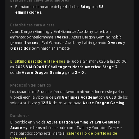
Estadísticas clave de jugadores
El máximo eliminador del partido fue
Bdog
con
58
eliminaciones
.
Estadísticas cara a cara
Azure Dragon Gaming y Evil Geniuses Academy se habían
enfrentado anteriormente
1 veces
. Azure Dragon Gaming había
ganado
1 veces
, Evil Geniuses Academy había ganado
0 veces
y
0 partidos
terminaron en empate.
El último partido entre ellos
se jugó el 24 mar 2026 a las 20:00
en
2026 VALORANT Challengers North America: Stage 3
donde
Azure Dragon Gaming
ganó
2 - 0
.
Predicción del partido
Los usuarios de Strafe tenían un favorito abrumador en este partido,
y predijeron la victoria de
Evil Geniuses Academy
con
87.5%
de los
votos a su favor y
12.5%
de los votos para
Azure Dragon Gaming
.
Dónde ver
El partido en vivo de
Azure Dragon Gaming vs Evil Geniuses
Academy
se transmitió en strafe.com, Twitch y Youtube. Para ver
más partidos como este, visita el
calendario de partidos de
Valorant
.