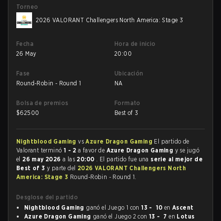
Torneo
2026 VALORANT Challengers North America: Stage 3
Fecha
Hora de inicio
26 May
20:00
Fase
Ubicación
Round-Robin - Round 1
NA
Bolsa de premios
Formato
$
62500
Best of 3
Nightblood Gaming
vs
Azure Dragon Gaming
El partido de
Valorant terminó
1 - 2
a favor de
Azure Dragon Gaming
y se jugó
el
26 may 2026
a las
20:00
. El partido fue una
serie al mejor de
Best of 3
y parte del
2026 VALORANT Challengers North
America: Stage 3
Round-Robin - Round 1.
Desglose del partido
Nightblood Gaming
ganó el Juego 1 con
13 - 10
en
Ascent
Azure Dragon Gaming
ganó el Juego 2 con
13 - 7
en
Lotus