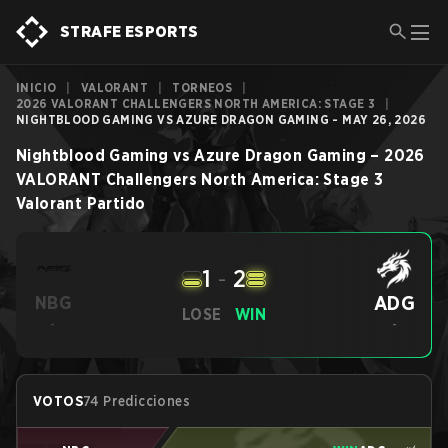
STRAFE ESPORTS
INICIO
|
VALORANT
|
TORNEOS
|
2026 VALORANT CHALLENGERS NORTH AMERICA: STAGE 3
|
NIGHTBLOOD GAMING VS AZURE DRAGON GAMING - MAY 26, 2026
Nightblood Gaming
vs
Azure Dragon Gaming
–
2026
VALORANT Challengers North America: Stage 3
Valorant
Partido
1
-
2
ADG
NBG
LOSE
WIN
-
-
VOTOS
74 Predicciones