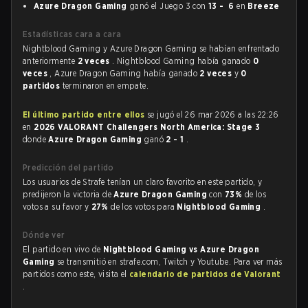
Azure Dragon Gaming
ganó el Juego 3 con
13 - 6
en
Breeze
Estadísticas cara a cara
Nightblood Gaming y Azure Dragon Gaming se habían enfrentado
anteriormente
2 veces
. Nightblood Gaming había ganado
0
veces
, Azure Dragon Gaming había ganado
2 veces
y
0
partidos
terminaron en empate.
El último partido entre ellos
se jugó el 26 mar 2026 a las 22:26
en
2026 VALORANT Challengers North America: Stage 3
donde
Azure Dragon Gaming
ganó
2 - 1
.
Predicción del partido
Los usuarios de Strafe tenían un claro favorito en este partido, y
predijeron la victoria de
Azure Dragon Gaming
con
73%
de los
votos a su favor y
27%
de los votos para
Nightblood Gaming
.
Dónde ver
El partido en vivo de
Nightblood Gaming vs Azure Dragon
Gaming
se transmitió en strafe.com, Twitch y Youtube. Para ver más
partidos como este, visita el
calendario de partidos de Valorant
.