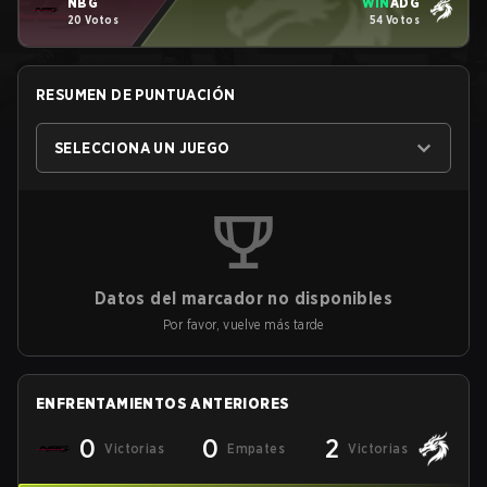
NBG
WIN
ADG
20 Votos
54 Votos
RESUMEN DE PUNTUACIÓN
SELECCIONA UN JUEGO
Datos del marcador no disponibles
Por favor, vuelve más tarde
ENFRENTAMIENTOS ANTERIORES
0
0
2
Victorias
Empates
Victorias