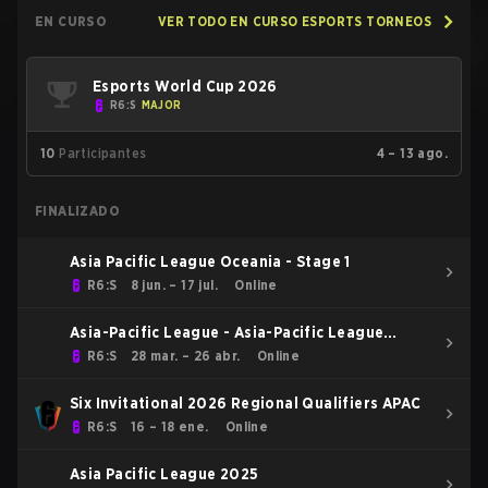
EN CURSO
VER TODO EN CURSO ESPORTS TORNEOS
Esports World Cup 2026
R6:S
MAJOR
10
Participantes
4 – 13 ago.
FINALIZADO
Asia Pacific League Oceania - Stage 1
R6:S
8 jun. – 17 jul.
Online
Asia-Pacific League - Asia-Pacific League
Kickoff: Oceania
R6:S
28 mar. – 26 abr.
Online
Six Invitational 2026 Regional Qualifiers APAC
R6:S
16 – 18 ene.
Online
Asia Pacific League 2025