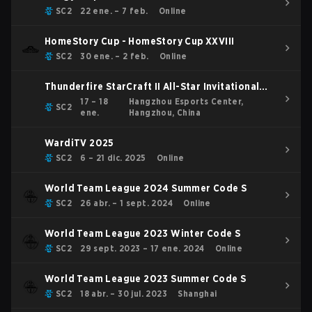
SC2
22 ene. – 7 feb.
Online
HomeStory Cup - HomeStory Cup XXVIII
SC2
30 ene. – 2 feb.
Online
Thunderfire StarCraft II All-Star Invitational
2026
17 – 18
Hangzhou Esports Center,
SC2
ene.
Hangzhou, China
WardiTV 2025
SC2
6 – 21 dic. 2025
Online
World Team League 2024 Summer Code S
SC2
26 abr. – 1 sept. 2024
Online
World Team League 2023 Winter Code S
SC2
29 sept. 2023 – 17 ene. 2024
Online
World Team League 2023 Summer Code S
SC2
18 abr. – 30 jul. 2023
Shanghai