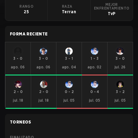
MEJOR
RANGO
RAZA
ENFRENTAMIENTO
25
Terran
TvP
FORMA RECIENTE
3
-
0
3
-
0
3
-
1
1
-
3
3
-
0
ago. 06
ago. 06
ago. 04
ago. 02
jul. 26
2
-
0
2
-
0
0
-
2
0
-
4
3
-
2
jul. 18
jul. 18
jul. 05
jul. 05
jul. 05
TORNEOS
FINALIZADO