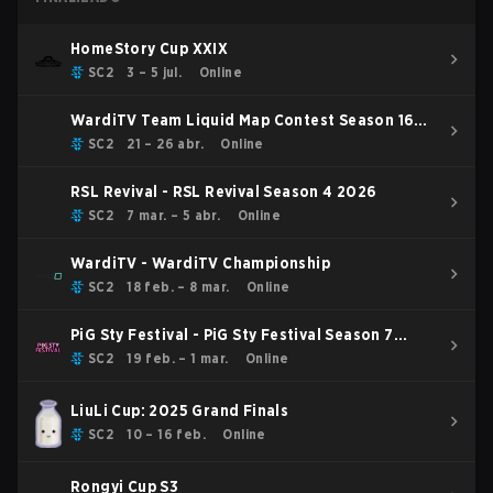
HomeStory Cup XXIX
SC2
3 – 5 jul.
Online
WardiTV Team Liquid Map Contest Season 16
2026
SC2
21 – 26 abr.
Online
RSL Revival - RSL Revival Season 4 2026
SC2
7 mar. – 5 abr.
Online
WardiTV - WardiTV Championship
SC2
18 feb. – 8 mar.
Online
PiG Sty Festival - PiG Sty Festival Season 7
2026
SC2
19 feb. – 1 mar.
Online
LiuLi Cup: 2025 Grand Finals
SC2
10 – 16 feb.
Online
Rongyi Cup S3