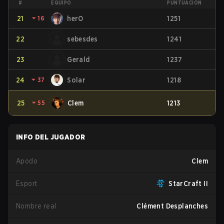
#
EQUIPO
PUNTUACIÓN
21
⏷
16
herO
1251
22
sebesdes
1241
23
Gerald
1237
24
⏷
37
Solar
1218
25
⏷
55
Clem
1213
INFO DEL JUGADOR
Apodo
Clem
Esport
StarCraft II
Nombre real
Clément Desplanches