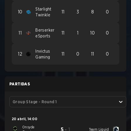
Starlight
10
11
3
8
0
Twinkle
Berserker
11
11
1
10
0
eSports
Invictus
12
11
0
11
0
Gaming
PARTIDAS
Group Stage - Round 1
20 abril
,
14:00
Onsyde
5
-
1
Team Liquid