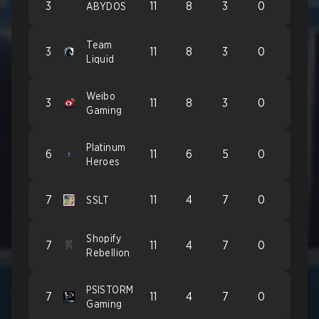
3
11
8
3
0
ABYDOS
Team
3
11
8
3
0
Liquid
Weibo
3
11
8
3
0
Gaming
Platinum
6
11
6
5
0
Heroes
7
11
4
7
0
SSLT
Shopify
7
11
4
7
0
Rebellion
PSISTORM
7
11
4
7
0
Gaming