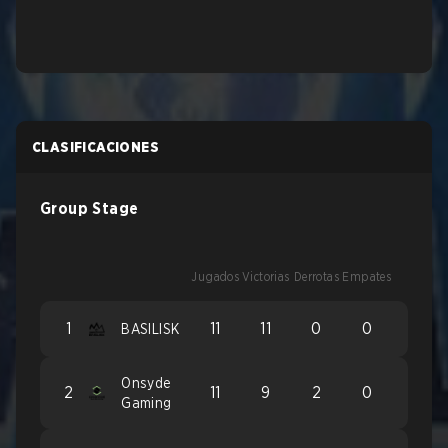
CLASIFICACIONES
Group Stage
Jugados
Victorias
Derrotas
Empates
1
11
11
0
0
BASILISK
Onsyde
2
11
9
2
0
Gaming