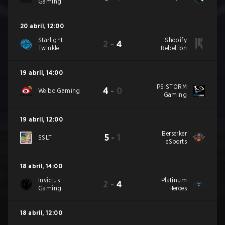
Gaming
20 abril
,
12:00
Starlight
Shopify
2
-
4
Twinkle
Rebellion
19 abril
,
14:00
PSISTORM
4
-
0
Weibo Gaming
Gaming
19 abril
,
12:00
Berserker
5
-
1
SSLT
eSports
18 abril
,
14:00
Invictus
Platinum
2
-
4
Gaming
Heroes
18 abril
,
12:00