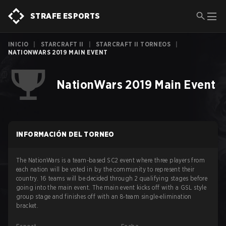
STRAFE ESPORTS
INICIO
|
STARCRAFT II
|
STARCRAFT II TORNEOS
|
NATIONWARS 2019 MAIN EVENT
NationWars 2019 Main Event
INFORMACIÓN DEL TORNEO
The NationWars is a team-based SC2 event where three players from
each nation will be voted in by the community to represent their
country. 16 teams will be decided through 2 qualifying stages before
going into the main event. The main event kicks off with a GSL style
group stage and finishes off with an 8-team single-elimination
bracket.