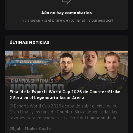
Aún no hay comentarios
¡Inicia sesión y sé el primero en comenzar la conversación!
ÚLTIMAS NOTICIAS
Final de la Esports World Cup 2026 de Counter-Strike
2 Será en el Legendario Accor Arena
El Esports World Cup 2026 acaba de subir el nivel de su
Gran Final, y los fans de Counter-Strike tienen todas las
razones para emocionarse. La Final del Campeonato de
Counter-Strike 2 del torneo se llevará a cabo en el
29 jul.
Thales Costa
histórico Accor Arena de París, marcando el capítulo final