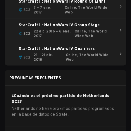
StarCraft II: NationWars IV Round Of Eight
7 – 7 ene.
Online, The World Wide
SC2
2017
Web
StarCraft II: NationWars IV Group Stage
22 dic. 2016 – 6 ene.
Online, The World
SC2
2017
Wide Web
StarCraft II: NationWars IV Qualifiers
21 – 21 dic.
Online, The World Wide
SC2
2016
Web
PREGUNTAS FRECUENTES
¿Cuándo es el próximo partido de
Netherlands
SC2
?
Netherlands no tiene próximos partidas programados
en la base de datos de Strafe.