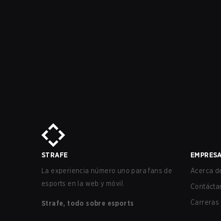
STRAFE
EMPRES
La experiencia número uno para fans de
Acerca de
esports en la web y móvil.
Contácta
Carreras
Strafe, todo sobre esports