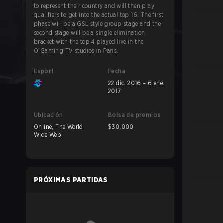
to represent their country and will then play
qualifiers to get into the actual top 16. The first
phase will be a GSL style group stage and the
second stage will be a single elimination
bracket with the top 4 played live in the
O'Gaming TV studios in Paris.
Esport
Fecha
22 dic. 2016 – 6 ene.
2017
Ubicación
Bolsa de premios
Online, The World
$30,000
Wide Web
PRÓXIMAS PARTIDAS