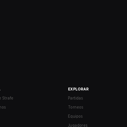
A
EXPLORAR
 Strafe
Partidas
nos
Torneos
Equipos
Jugadores