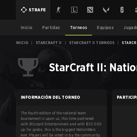
STRAFE
Inicio
Partidas
Torneos
Equipos
Jugad
INICIO
|
STARCRAFT II
|
STARCRAFT II TORNEOS
|
STARCR
StarCraft II: Nat
INFORMACIÓN DEL TORNEO
PARTICI
The fourth edition of the national team
tournament is upon us, this time partnered
with Blizzard Entertainment and with $30 000
up for grabs, this is the biggest NationWars
ever. Players will be voted in by the community