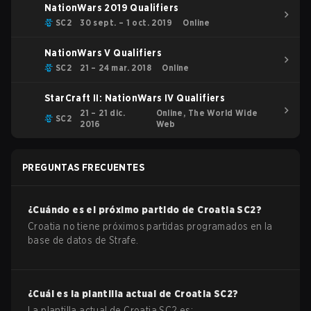
NationWars 2019 Qualifiers
SC2
30 sept. – 1 oct. 2019
Online
NationWars V Qualifiers
SC2
21 – 24 mar. 2018
Online
StarCraft II: NationWars IV Qualifiers
21 – 21 dic.
Online, The World Wide
SC2
2016
Web
PREGUNTAS FRECUENTES
¿Cuándo es el próximo partido de
Croatia
SC2
?
Croatia no tiene próximos partidas programados en la
base de datos de Strafe.
¿Cuál es la plantilla actual de
Croatia
SC2
?
La plantilla actual de
Croatia
SC2
es: