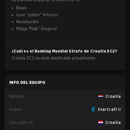
Blask
Leon
"
goblin
"
Vrhovec
Nemilosrdni
Matija
"
Ptak
"
Vragović
¿Cuál es el Ranking Mundial Strafe de
Croatia
SC2
?
Croatia SC2 no está clasificado actualmente.
INFO DEL EQUIPO
Nombre
Croatia
Esport
StarCraft II
Con sede en
Croatia