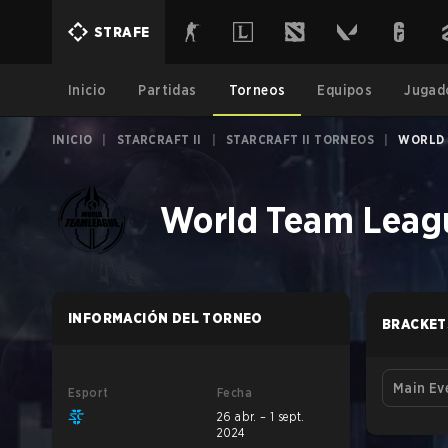
STRAFE
Inicio
Partidas
Torneos
Equipos
Jugad
INICIO
|
STARCRAFT II
|
STARCRAFT II TORNEOS
|
WORLD 
World Team Leag
INFORMACIÓN DEL TORNEO
BRACKET
Main Ev
Esport
Fecha
26 abr. – 1 sept.
2024