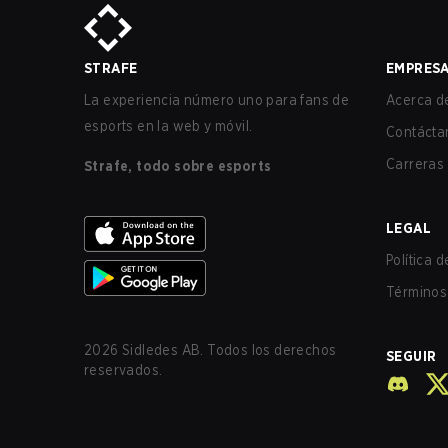
STRAFE
EMPRES
La experiencia número uno para fans de
Acerca de
esports en la web y móvil.
Contácta
Carreras
Strafe, todo sobre esports
LEGAL
Política 
Términos 
2026
Sidledes AB. Todos los derechos
SEGUIR
reservados.