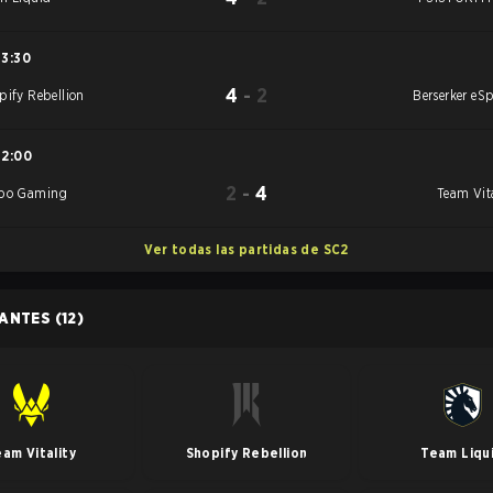
13:30
4
-
2
pify Rebellion
Berserker eSp
12:00
2
-
4
bo Gaming
Team Vita
Ver todas las partidas de SC2
PANTES
(12)
am Vitality
Shopify Rebellion
Team Liqu