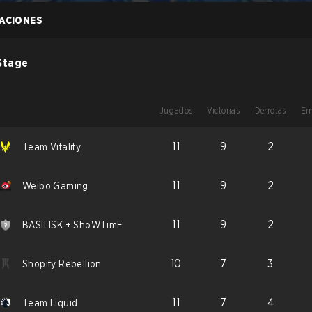
CACIONES
Stage
Jugados
Victorias
Derrotas
Em
11
9
2
Team Vitality
11
9
2
Weibo Gaming
11
9
2
BASILISK + ShoWTimE
10
7
3
Shopify Rebellion
11
7
4
Team Liquid