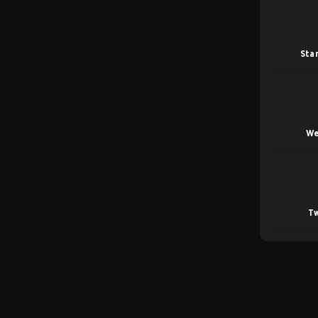
Star
We
Tw