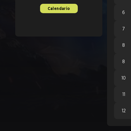
Calendario
6
7
8
8
10
11
12