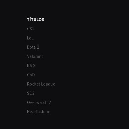
TÍTULOS
CS2
LoL
Dota 2
Valorant
R6:S
CoD
Rocket League
SC2
Overwatch 2
Hearthstone