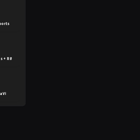
ports
s + R8
aVi