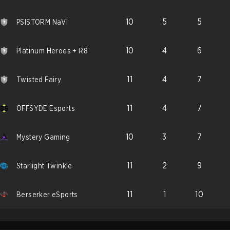
10
5
5
PSISTORM NaVi
10
4
6
Platinum Heroes + R8
11
4
7
Twisted Fairy
11
4
7
OFFSYDE Esports
10
3
7
Mystery Gaming
11
2
9
Starlight Twinkle
11
1
10
Berserker eSports