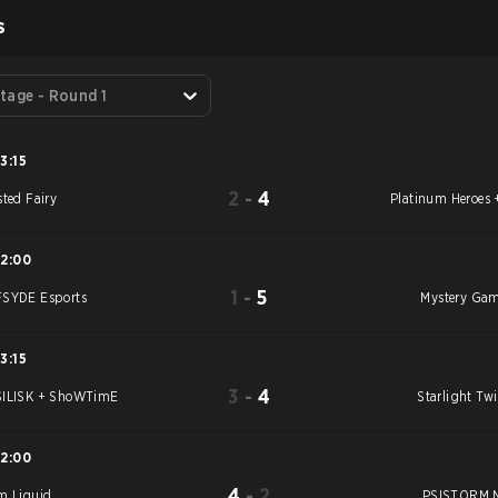
S
tage - Round 1
13:15
2
-
4
sted Fairy
Platinum Heroes 
12:00
1
-
5
SYDE Esports
Mystery Ga
13:15
3
-
4
ILISK + ShoWTimE
Starlight Twi
12:00
4
-
2
m Liquid
PSISTORM 