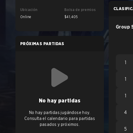
CLASIFI
Ubicación
Bolsa de premios
Online
$41,405
Group 
PRÓXIMAS PARTIDAS
1
1
1
No hay partidas
4
No hay partidas jugándose hoy.
Consulta el calendario para partidas
pasados y próximos.
5