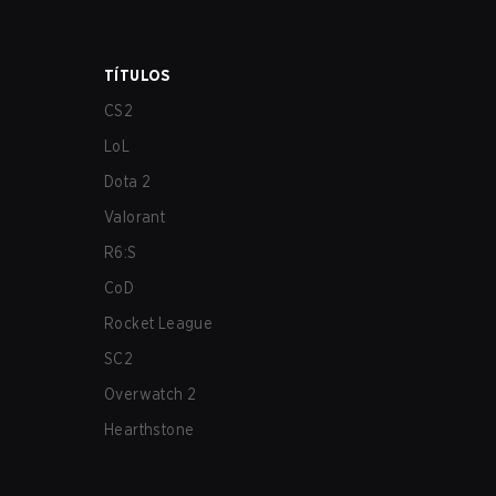
TÍTULOS
CS2
LoL
Dota 2
Valorant
R6:S
CoD
Rocket League
SC2
Overwatch 2
Hearthstone