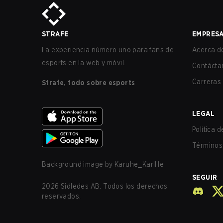
STRAFE
EMPRES
La experiencia número uno para fans de
Acerca de
esports en la web y móvil.
Contácta
Carreras
Strafe, todo sobre esports
LEGAL
Política 
Términos 
Background image by
Karuhe_KarlHe
SEGUIR
2026
Sidledes AB. Todos los derechos
reservados.