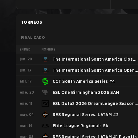
TORNEOS
FINALIZADO
ENDED
NOMBRE
jun. 20
The International South America Close
jun. 13
Qualifier
The International South America Open
abr. 17
Qualifier 2
CCT South America Series #4
ene. 20
ESL One Birmingham 2026 SAM
ene. 11
ESL Dota2 2026 DreamLeague Season
may. 04
28 SA
RES Regional Series: LATAM #2
mar. 16
Elite League Regionals SA
mar. 08
RES Regional Series: LATAM #1 Playoffs