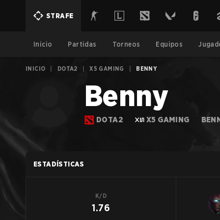
STRAFE
Inicio
Partidas
Torneos
Equipos
Jugad
INICIO
|
DOTA2
|
X5 GAMING
|
BENNY
Benny
DOTA2
X5 GAMING
BEN
ESTADÍSTICAS
K/D
1.76