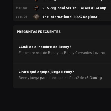
mar. 08
RES Regional Series: LATAM #1 Group
ago. 26
Stage
The International 2023 Regional
Qualifiers SA
PREGUNTAS FRECUENTES
¿Cuál es el nombre de
Benny
?
El nombre real de
Benny
es
Benny Cervantes Lozano
.
¿Para qué equipo juega
Benny
?
Benny
juega para el equipo de
Dota2
de
x5 Gaming
.