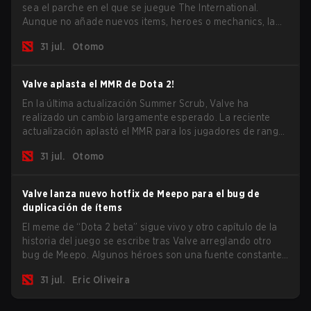
sea el parche en el que se juegue The International.
Aunque no añade nuevos items, heroes o mechanics, la
última actualización hace mucho por resolver algunos de
31 jul.
Otomo
los mayores problemas del juego.
Valve aplasta el MMR de Dota 2!
En la última actualización Summer Scrub, Valve ha
realizado un cambio largamente esperado. La reciente
actualización aplastó el MMR para los jugadores de rango
Inmortal.
31 jul.
Otomo
Valve lanza nuevo hotfix de Meepo para el bug de
duplicación de ítems
El meme de “Dota 2 beta” sigue vivo y otro capítulo de la
historia del juego se escribe tras Valve arreglando otro
bug de Meepo. Algunos héroes son una fuente constante
de bugs y entre todo el roster, Morphling, Rubick y Meepo
31 jul.
Eric Oliveira
son los más afectados por estos problemas.