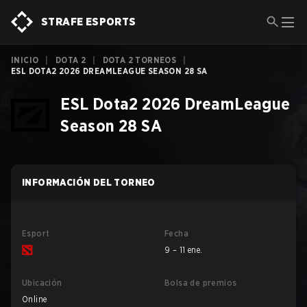
STRAFE ESPORTS
INICIO
|
DOTA 2
|
DOTA 2 TORNEOS
|
ESL DOTA2 2026 DREAMLEAGUE SEASON 28 SA
ESL Dota2 2026 DreamLeague
Season 28 SA
INFORMACIÓN DEL TORNEO
Esport
Fecha
9 – 11 ene.
Ubicación
Bolsa de premios
Online