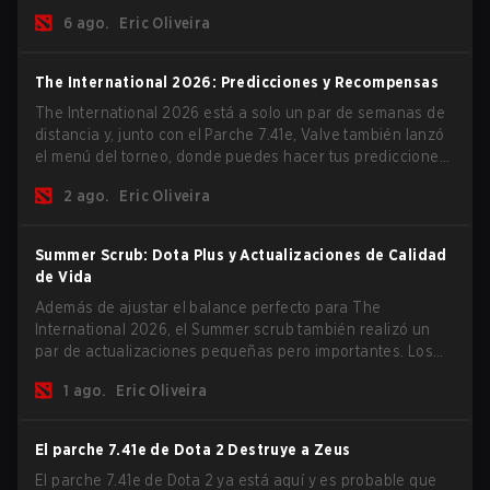
2026 comience y los equipos se lancen de lleno por una
6 ago.
Eric Oliveira
oportunidad de gloria eterna.
The International 2026: Predicciones y Recompensas
The International 2026 está a solo un par de semanas de
distancia y, junto con el Parche 7.41e, Valve también lanzó
el menú del torneo, donde puedes hacer tus predicciones
para la Fase de Grupos y consultar las recompensas de
2 ago.
Eric Oliveira
este año.
Summer Scrub: Dota Plus y Actualizaciones de Calidad
de Vida
Además de ajustar el balance perfecto para The
International 2026, el Summer scrub también realizó un
par de actualizaciones pequeñas pero importantes. Los
suscriptores de Dota Plus obtuvieron una nueva pantalla
1 ago.
Eric Oliveira
de desglose post-partida y ahora todos los jugadores
pueden vincular teclas de acceso rápido para unidades
que no son héroes por separado.
El parche 7.41e de Dota 2 Destruye a Zeus
El parche 7.41e de Dota 2 ya está aquí y es probable que