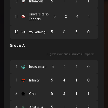
9
5
1
3
1
Infamous
Universitario
11
5
0
4
1
Esports
12
5
0
5
0
x5 Gaming
Group A
Jugados
Victorias
Derrotas
Empates
1
5
4
1
0
beastcoast
1
5
4
1
0
Infinity
3
5
3
1
1
Qhali
4
5
1
2
2
AcatSuki