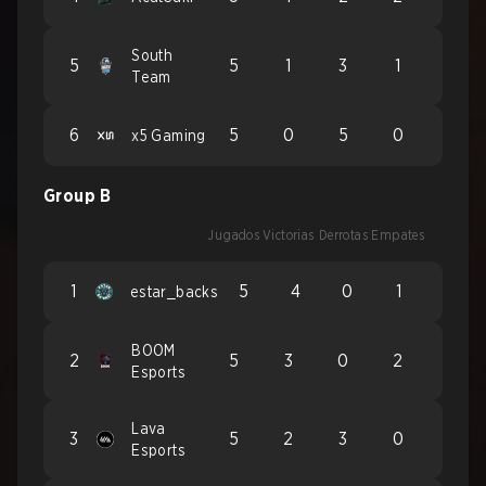
South
5
5
1
3
1
Team
6
5
0
5
0
x5 Gaming
Group B
Jugados
Victorias
Derrotas
Empates
1
5
4
0
1
estar_backs
BOOM
2
5
3
0
2
Esports
Lava
3
5
2
3
0
Esports