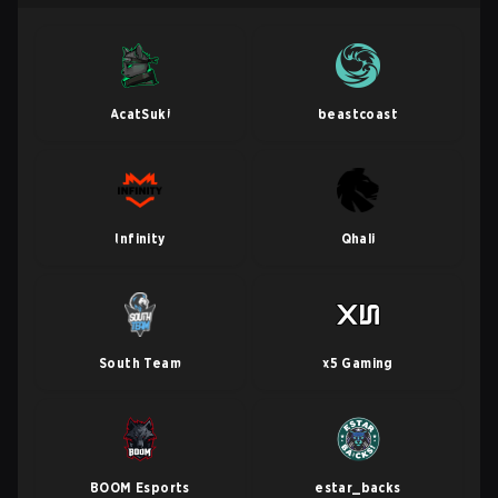
AcatSuki
beastcoast
Infinity
Qhali
South Team
x5 Gaming
BOOM Esports
estar_backs