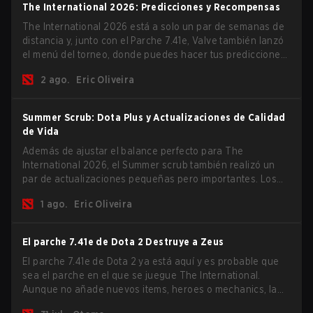
The International 2026: Predicciones y Recompensas
The International 2026 está a solo un par de semanas de
distancia y, junto con el Parche 7.41e, Valve también lanzó
el menú del torneo, donde puedes hacer tus predicciones
para la Fase de Grupos y consultar las recompensas de
2 ago.
Eric Oliveira
este año.
Summer Scrub: Dota Plus y Actualizaciones de Calidad
de Vida
Además de ajustar el balance perfecto para The
International 2026, el Summer scrub también realizó un
par de actualizaciones pequeñas pero importantes. Los
suscriptores de Dota Plus obtuvieron una nueva pantalla
1 ago.
Eric Oliveira
de desglose post-partida y ahora todos los jugadores
pueden vincular teclas de acceso rápido para unidades
que no son héroes por separado.
El parche 7.41e de Dota 2 Destruye a Zeus
El parche 7.41e de Dota 2 ya está aquí y es probable que
sea el parche en el que se juegue The International.
Aunque no añade nuevos items, heroes o mechanics, la
última actualización hace mucho por resolver algunos de