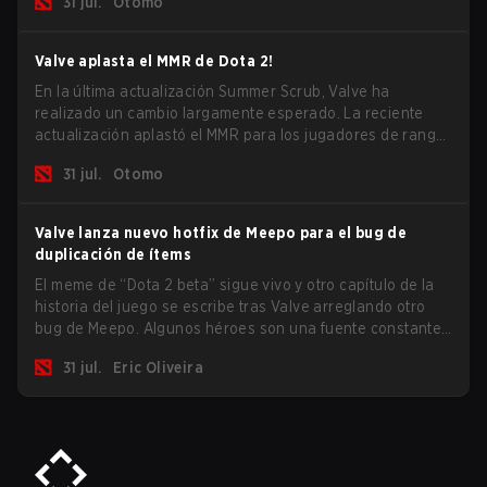
31 jul.
Otomo
los mayores problemas del juego.
Valve aplasta el MMR de Dota 2!
En la última actualización Summer Scrub, Valve ha
realizado un cambio largamente esperado. La reciente
actualización aplastó el MMR para los jugadores de rango
Inmortal.
31 jul.
Otomo
Valve lanza nuevo hotfix de Meepo para el bug de
duplicación de ítems
El meme de “Dota 2 beta” sigue vivo y otro capítulo de la
historia del juego se escribe tras Valve arreglando otro
bug de Meepo. Algunos héroes son una fuente constante
de bugs y entre todo el roster, Morphling, Rubick y Meepo
31 jul.
Eric Oliveira
son los más afectados por estos problemas.