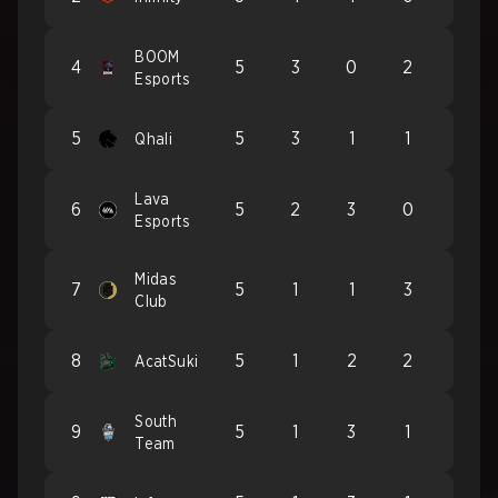
BOOM
4
5
3
0
2
Esports
5
5
3
1
1
Qhali
Lava
6
5
2
3
0
Esports
Midas
7
5
1
1
3
Club
8
5
1
2
2
AcatSuki
South
9
5
1
3
1
Team