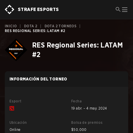
STRAFE ESPORTS
INICIO
|
DOTA 2
|
DOTA 2 TORNEOS
|
RES REGIONAL SERIES: LATAM #2
RES Regional Series: LATAM
#2
INFORMACIÓN DEL TORNEO
Esport
Fecha
19 abr. – 4 may. 2024
Ubicación
Bolsa de premios
Online
$50,000