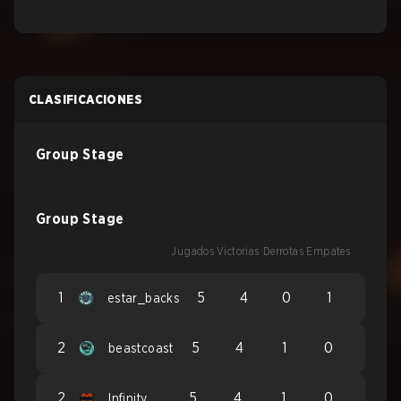
CLASIFICACIONES
Group Stage
Group Stage
Jugados
Victorias
Derrotas
Empates
1
5
4
0
1
estar_backs
2
5
4
1
0
beastcoast
2
5
4
1
0
Infinity