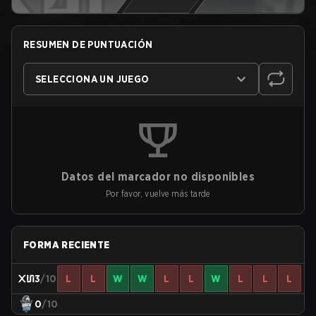
RESUMEN DE PUNTUACIÓN
SELECCIONA UN JUEGO
Datos del marcador no disponibles
Por favor, vuelve más tarde
FORMA RECIENTE
3
/10
L
L
W
W
L
L
W
L
L
L
0
/10