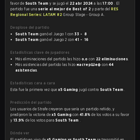
favor de
South Team
y se jugó el
22 abr 2024
a las
17:00
. El
partido fue una
serie al mejor de Best of 2
y parte del
RES
Regional Series: LATAM #2
Group Stage - Group A.
Desglose del partido
South Team
ganó el Juego 1 con
33 - 8
South Team
ganó el Juego 2 con
41 - 16
Estadísticas clave de jugadores
Más eliminaciones del partido las hizo
o.o
con
22 eliminaciones
.
Más asistencias del partido las hizo
мастерШеф
con
44
asistencias
.
Estadísticas cara a cara
Esta fue la primera vez que
x5 Gaming
jugó contra
South Team
.
Predicción del partido
Los usuarios de Strafe creyeron que sería un partido reñido, y
predijeron la victoria de
x5 Gaming
con
41.8%
de los votos a su favor
y
13.9%
de los votos para
South Team
.
Dónde ver
El partido en vivo de
x5 Gaming vs South Team
se transmitió en