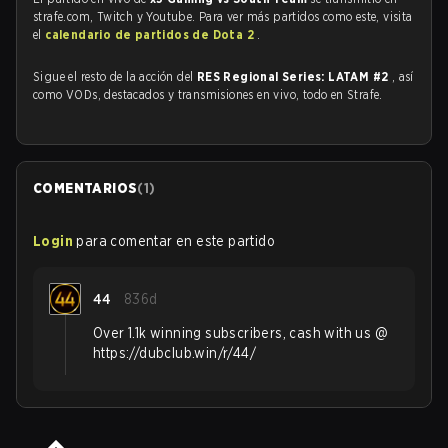
strafe.com, Twitch y Youtube. Para ver más partidos como este, visita
el
calendario de partidos de Dota 2
.
Sigue el resto de la acción del
RES Regional Series: LATAM #2
, así
como VODs, destacados y transmisiones en vivo, todo en Strafe.
COMENTARIOS
(
1
)
Login
para comentar en este partido
44
836d
Over 1.1k winning subscribers, cash with us @
https://dubclub.win/r/44/