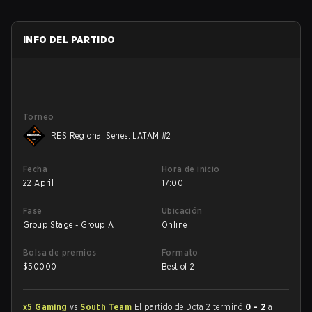
INFO DEL PARTIDO
Torneo
RES Regional Series: LATAM #2
Fecha
Hora de inicio
22 April
17:00
Fase
Ubicación
Group Stage - Group A
Online
Bolsa de premios
Formato
$
50000
Best of 2
x5 Gaming
vs
South Team
El partido de Dota 2 terminó
0 - 2
a