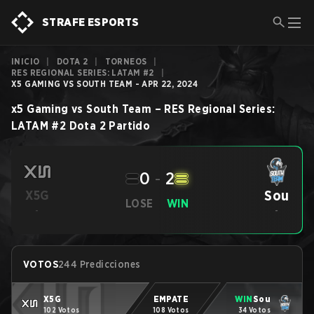
STRAFE ESPORTS
INICIO
|
DOTA 2
|
TORNEOS
|
RES REGIONAL SERIES: LATAM #2
|
X5 GAMING VS SOUTH TEAM - APR 22, 2024
x5 Gaming
vs
South Team
–
RES Regional Series:
LATAM #2
Dota 2
Partido
0
-
2
Sou
X5G
LOSE
WIN
-
-
VOTOS
244 Predicciones
X5G
EMPATE
WIN
Sou
102 Votos
108 Votos
34 Votos