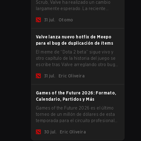
Scrub, Valve ha realizado un cambio
largamente esperado. La reciente
actualización aplastó el MMR para los
31 jul.
Otomo
jugadores de rango Inmortal.
Valve lanza nuevo hotfix de Meepo
para el bug de duplicación de ítems
El meme de “Dota 2 beta” sigue vivo y
otro capítulo de la historia del juego se
escribe tras Valve arreglando otro bug
de Meepo. Algunos héroes son una
31 jul.
Eric Oliveira
fuente constante de bugs y entre todo el
roster, Morphling, Rubick y Meepo son
los más afectados por estos problemas.
Games of the Future 2026: Formato,
Calendario, Partidos y Más
Games of the Future 2026 es el último
torneo de un millón de dólares de esta
temporada para el circuito profesional
de Dota antes de que The International
30 jul.
Eric Oliveira
2026 termine un ciclo y comience la
próxima temporada. La mayoría de los