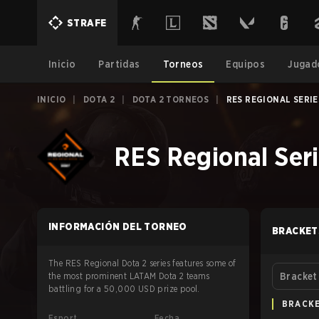
STRAFE
Inicio
Partidas
Torneos
Equipos
Jugad
INICIO
|
DOTA 2
|
DOTA 2 TORNEOS
|
RES REGIONAL SERIE
RES Regional Seri
INFORMACIÓN DEL TORNEO
BRACKET
The RES Regional Dota 2 series features some of
the most prominent LATAM Dota 2 teams
Bracket
battling for a 50,000 USD prize pool.
BRACK
Esport
Fecha