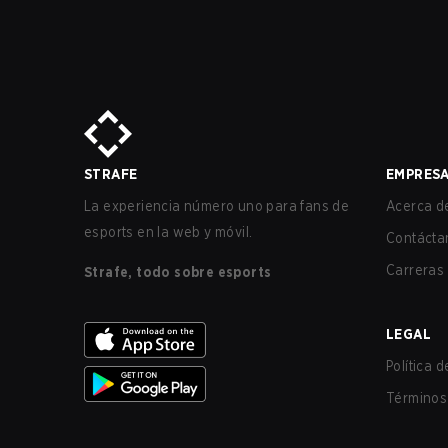
STRAFE
EMPRES
La experiencia número uno para fans de
Acerca de
esports en la web y móvil.
Contácta
Carreras
Strafe, todo sobre esports
LEGAL
Política 
Términos 