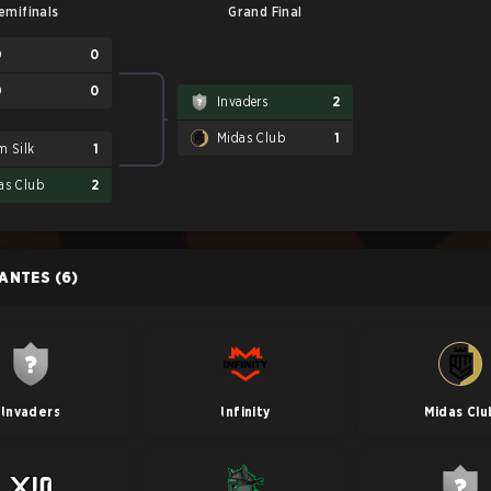
emifinals
Grand Final
D
0
D
0
Invaders
2
Midas Club
1
m Silk
1
as Club
2
PANTES
(6)
Invaders
Infinity
Midas Clu