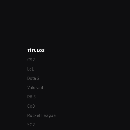
grandes equipos no aparecerán en el
evento, pero tenemos algunos
candidatos interesantes como los dos
equipos chinos más grandes.
TÍTULOS
CS2
LoL
Dota 2
Valorant
R6:S
CoD
Rocket League
SC2