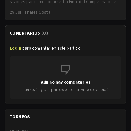
razones para emocionarse. La Final del Campeonato de
Counter-Strike 2 del torneo se llevará a cabo en el
29 Jul
Thales Costa
histórico Accor Arena de París, marcando el capítulo final
del evento de esports más grande del mundo.
COMENTARIOS
(
0
)
Login
para comentar en este partido
Aún no hay comentarios
¡Inicia sesión y sé el primero en comenzar la conversación!
TORNEOS