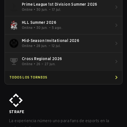
Prime League 1st Division Summer 2026
Online
•
30 jun. – 17 jul.
HLL Summer 2026
Online
•
30 jun. – 5 ago.
Mid-Season Invitational 2026
Online
•
28 jun. – 12 jul.
Cross Regional 2026
Online
•
26 – 27 jun.
TODOS LOS TORNEOS
STRAFE
La experiencia número uno para fans de esports en la