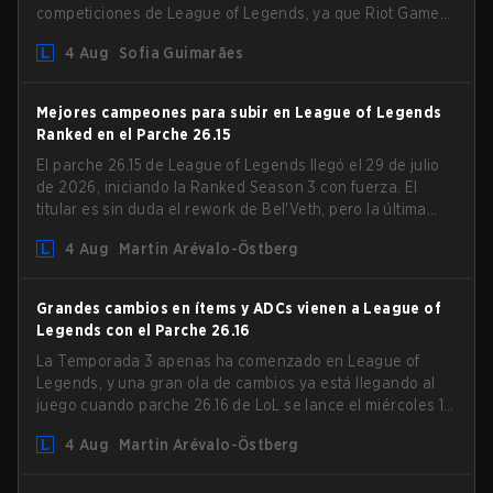
competiciones de League of Legends, ya que Riot Games
ha actualizado sus Directrices de Competiciones
4 Aug
Sofia Guimarães
Comunitarias. Los cambios eliminan varias restricciones
obsoletas.
Mejores campeones para subir en League of Legends
Ranked en el Parche 26.15
El parche 26.15 de League of Legends llegó el 29 de julio
de 2026, iniciando la Ranked Season 3 con fuerza. El
titular es sin duda el rework de Bel'Veth, pero la última
actualización también trajo algunos cambios muy
4 Aug
Martin Arévalo-Östberg
necesarios a picks que estaban overperforming. Con un
ranked slate fresco y un meta cambiante, aquí están los
mejores campeones para subir ranked en LoL Patch 26.15.
Grandes cambios en ítems y ADCs vienen a League of
Legends con el Parche 26.16
La Temporada 3 apenas ha comenzado en League of
Legends, y una gran ola de cambios ya está llegando al
juego cuando parche 26.16 de LoL se lance el miércoles 12
de agosto. Entre los aspectos destacados del nuevo
4 Aug
Martin Arévalo-Östberg
parche estarán los cambios en Resistencia Mágica (MR) a
prácticamente todos los ADC del juego en un intento de
lidiar con el auge de los magos en el Bot Lane. ¡Pero eso