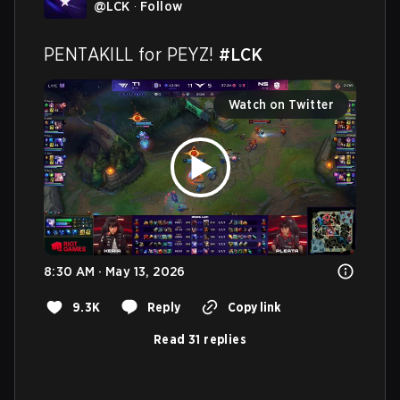
@
LCK
·
Follow
PENTAKILL for PEYZ! 
#LCK
Watch on Twitter
8:30 AM · May 13, 2026
9.3K
Reply
Copy link
Read 31 replies