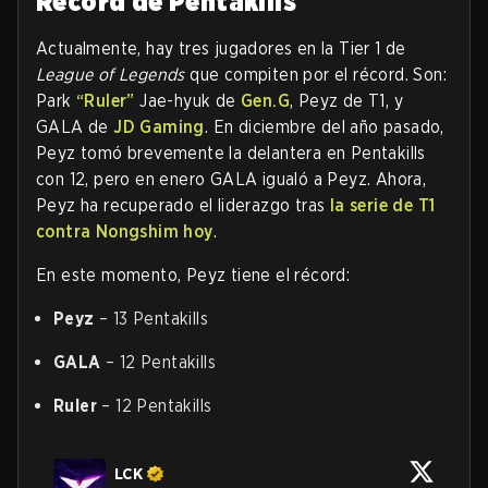
Récord de Pentakills
Actualmente, hay tres jugadores en la Tier 1 de
League of Legends
que compiten por el récord. Son:
Park
“Ruler”
Jae-hyuk de
Gen.G
, Peyz de T1, y
GALA de
JD Gaming
. En diciembre del año pasado,
Peyz tomó brevemente la delantera en Pentakills
con 12, pero en enero GALA igualó a Peyz. Ahora,
Peyz ha recuperado el liderazgo tras
la serie de T1
contra Nongshim hoy
.
En este momento, Peyz tiene el récord:
Peyz
– 13 Pentakills
GALA
– 12 Pentakills
Ruler
– 12 Pentakills
LCK