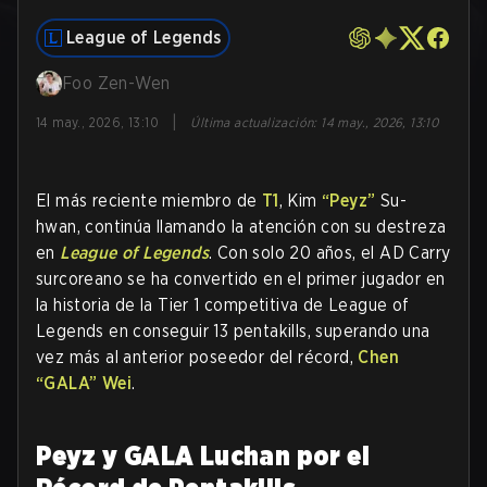
League of Legends
Foo Zen-Wen
|
14 may., 2026, 13:10
Última actualización
:
14 may., 2026, 13:10
El más reciente miembro de
T1
, Kim
“Peyz”
Su-
hwan, continúa llamando la atención con su destreza
en
League of Legends
. Con solo 20 años, el AD Carry
surcoreano se ha convertido en el primer jugador en
la historia de la Tier 1 competitiva de League of
Legends en conseguir 13 pentakills, superando una
vez más al anterior poseedor del récord,
Chen
“GALA”
Wei
.
Peyz y GALA Luchan por el