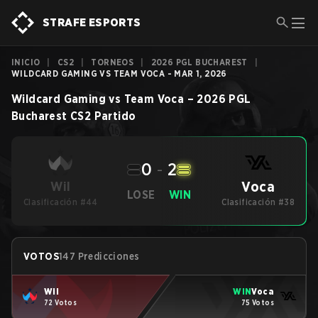
STRAFE ESPORTS
INICIO
|
CS2
|
TORNEOS
|
2026 PGL BUCHAREST
|
WILDCARD GAMING VS TEAM VOCA - MAR 1, 2026
Wildcard Gaming
vs
Team Voca
–
2026 PGL
Bucharest
CS2
Partido
0
-
2
Voca
Wil
LOSE
WIN
Clasificación #44
Clasificación #38
VOTOS
147 Predicciones
Wil
WIN
Voca
72 Votos
75 Votos