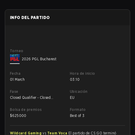
INFO DEL PARTIDO
Torneo
2026 PGL Bucharest
Fecha
Hora de inicio
01 March
03:10
Fase
Ubicación
Closed Qualifier - Closed
EU
Qualifier UB Finals
Bolsa de premios
Formato
$
625000
Best of 3
Wildcard Gaming
vs
Team Voca
El partido de CS:GO terminó