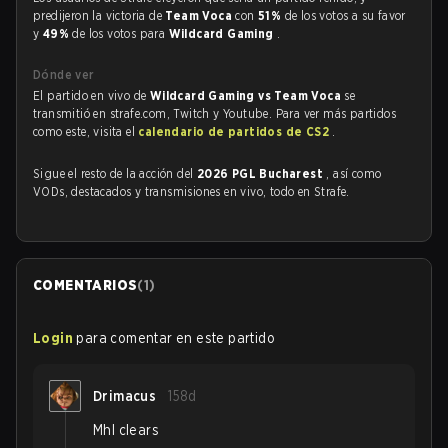
predijeron la victoria de
Team Voca
con
51%
de los votos a su favor
y
49%
de los votos para
Wildcard Gaming
.
Dónde ver
El partido en vivo de
Wildcard Gaming vs Team Voca
se
transmitió en strafe.com, Twitch y Youtube. Para ver más partidos
como este, visita el
calendario de partidos de CS2
.
Sigue el resto de la acción del
2026 PGL Bucharest
, así como
VODs, destacados y transmisiones en vivo, todo en Strafe.
COMENTARIOS
(
1
)
Login
para comentar en este partido
Drimacus
158d
Mhl clears