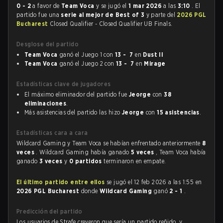
0 - 2
a favor de
Team Voca
y se jugó el
1 mar 2026
a las
3:10
. El
partido fue una
serie al mejor de Best of 3
y parte del
2026 PGL
Bucharest
Closed Qualifier - Closed Qualifier UB Finals.
Desglose del partido
Team Voca
ganó el Juego 1 con
13 - 7
en
Dust II
Team Voca
ganó el Juego 2 con
13 - 7
en
Mirage
Estadísticas clave de jugadores
El máximo eliminador del partido fue
Jeorge
con
38
eliminaciones
.
Más asistencias del partido las hizo
Jeorge
con
15 asistencias
.
Estadísticas cara a cara
Wildcard Gaming y Team Voca se habían enfrentado anteriormente
8
veces
. Wildcard Gaming había ganado
5 veces
, Team Voca había
ganado
3 veces
y
0 partidos
terminaron en empate.
El último partido entre ellos
se jugó el 12 feb 2026 a las 1:55 en
2026 PGL Bucharest
donde
Wildcard Gaming
ganó
2 - 1
.
Predicción del partido
Los usuarios de Strafe creyeron que sería un partido reñido, y