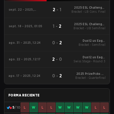
2025 ESL Challenger
2
-
1
sept. 22 - 2025,
Bracket - LB Cons. Final
League Season 50:
01:00
North America - Cup
#2
2025 ESL Challenger
1
-
2
sept. 18 - 2025, 01:05
Bracket - UB Semifinal
League Season 50:
North America - Cup
#2
Dust2.us Eagle
0
-
2
ago. 31 - 2025, 12:24
Masters Series #3
Bracket - Semifinal
Dust2.us Eagle
2
-
0
ago. 22 - 2025, 12:17
Swiss Stage - Round 3
Masters Series #3
2025 PrizePicks NA
0
-
2
ago. 17 - 2025, 12:24
Bracket - Quarterfinal
Revival Series 8
FORMA RECIENTE
5
/10
L
W
L
L
W
W
W
W
L
L