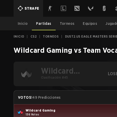
STRAFE
Inicio
Partidas
Torneos
Equipos
Jugad
INICIO
|
CS2
|
TORNEOS
|
DUST2.US EAGLE MASTERS SERI
Wildcard Gaming
vs
Team Voc
Wildcard
LOS
Gaming
Clasificación #45
VOTOS
149 Predicciones
Wildcard Gaming
136 Votos