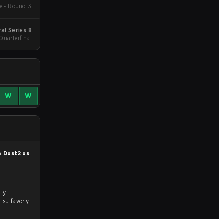
e - Round 3
al Series 8
 Quarterfinal
W
W
en
Dust2.us
a su favor y