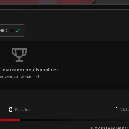
ME 2
l marcador no disponibles
or favor, vuelve más tarde
0
1
Empates
Vict
Dust2.us Eagle Master