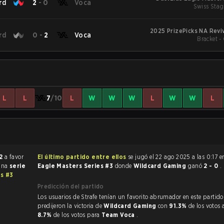
rd
2
-
0
Voca
Swiss Stag
2025 PrizePicks NA Reviv
rd
0
-
2
Voca
Bracket -
L
L
7
/10
L
W
W
W
L
W
W
L
2
a favor
El último partido entre ellos
se jugó el 22 ago 2025 a las 0:17 
 una
serie
Eagle Masters Series #3
donde
Wildcard Gaming
ganó
2 - 0
.
es #3
Predicción del partido
Los usuarios de Strafe tenían un favorito abrumador en este partido, y
predijeron la victoria de
Wildcard Gaming
con
91.3%
de los votos 
8.7%
de los votos para
Team Voca
.