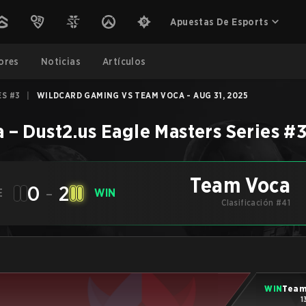
Apuestas De Esports
ores
Noticias
Artículos
ES #3
|
WILDCARD GAMING VS TEAM VOCA - AUG 31, 2025
a
–
Dust2.us Eagle Masters Series #
Team Voca
0
-
2
E
WIN
Clasificación #41
WIN
Team
1