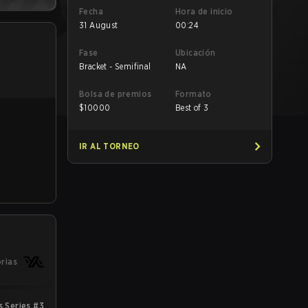
Fecha
Hora de inicio
31 August
00:24
Fase
Ubicación
Bracket - Semifinal
NA
Bolsa de premios
Formato
$
10000
Best of 3
IR AL TORNEO
orias
s Series #3