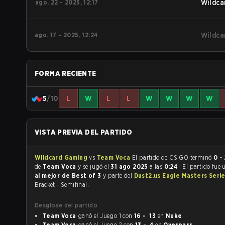
ago. 22 - 2025, 12:17
Wildca
ago. 17 - 2025, 12:24
Wildca
FORMA RECIENTE
5
/10
L
W
L
L
W
W
W
W
VISTA PREVIA DEL PARTIDO
Wildcard Gaming
vs
Team Voca
El partido de CS:GO terminó
0 - 
de
Team Voca
y se jugó el
31 ago 2025
a las
0:24
. El partido fue
al mejor de Best of 3
y parte del
Dust2.us Eagle Masters Seri
Bracket - Semifinal.
Desglose del partido
Team Voca
ganó el Juego 1 con
16 - 13
en
Nuke
Team Voca
ganó el Juego 2 con
13 - 4
en
Overpass