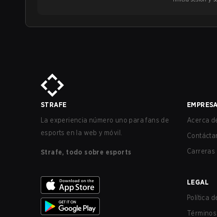
STRAFE
EMPRES
La experiencia número uno para fans de
Acerca de
esports en la web y móvil.
Contácta
Carreras
Strafe, todo sobre esports
LEGAL
Política 
Términos 