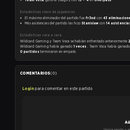
Estadísticas clave de jugadores
El máximo eliminador del partido fue
fr3nd
con
43 eliminacion
Más asistencias del partido las hizo
Stanislaw
con
14 asistencia
Estadísticas cara a cara
Wildcard Gaming y Team Voca se habían enfrentado anteriormente
Wildcard Gaming había ganado
1 veces
, Team Voca había ganad
0 partidos
terminaron en empate.
COMENTARIOS
(
0
)
Login
para comentar en este partido
Aú
¡Inicia sesión y