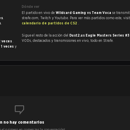
Dónde ver
El partido en vivo de
Wildcard Gaming vs Team Voca
se transmit
es
.
strafe.com, Twitch y Youtube. Para ver más partidos como este, visit
s
.
calendario de partidos de CS2
.
Sigue el resto de la acción del
Dust2.us Eagle Masters Series #
VODs, destacados y transmisiones en vivo, todo en Strafe.
2 veces
.
o
1 veces
y
n no hay comentarios
 sé el primero en comenzar la conversación!