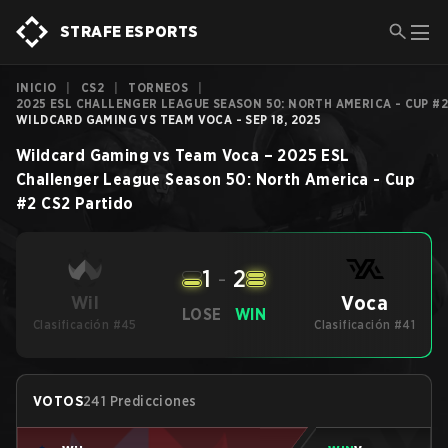
STRAFE ESPORTS
INICIO
|
CS2
|
TORNEOS
|
2025 ESL CHALLENGER LEAGUE SEASON 50: NORTH AMERICA - CUP #2
WILDCARD GAMING VS TEAM VOCA - SEP 18, 2025
Wildcard Gaming
vs
Team Voca
–
2025 ESL
Challenger League Season 50: North America - Cup
#2
CS2
Partido
1
-
2
Voca
Wil
LOSE
WIN
Clasificación #45
Clasificación #41
VOTOS
241 Predicciones