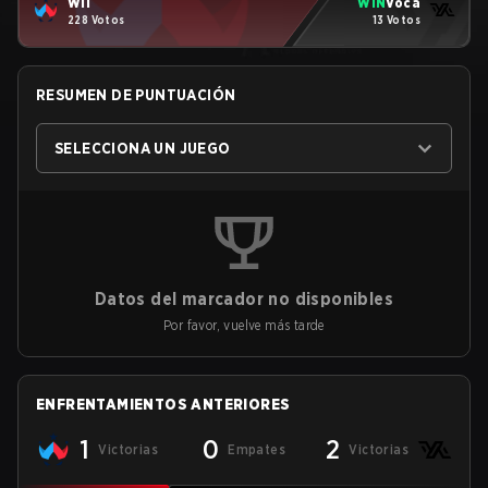
Wil
WIN
Voca
228 Votos
13 Votos
RESUMEN DE PUNTUACIÓN
SELECCIONA UN JUEGO
Datos del marcador no disponibles
Por favor, vuelve más tarde
ENFRENTAMIENTOS ANTERIORES
1
0
2
Victorias
Empates
Victorias