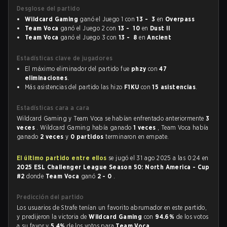
Desglose del partido
Wildcard Gaming
ganó el Juego 1 con
13 - 3
en
Overpass
Team Voca
ganó el Juego 2 con
13 - 10
en
Dust II
Team Voca
ganó el Juego 3 con
13 - 8
en
Ancient
Estadísticas clave de jugadores
El máximo eliminador del partido fue
phzy
con
47
eliminaciones
.
Más asistencias del partido las hizo
F1KU
con
15 asistencias
.
Estadísticas cara a cara
Wildcard Gaming y Team Voca se habían enfrentado anteriormente
3
veces
. Wildcard Gaming había ganado
1 veces
, Team Voca había
ganado
2 veces
y
0 partidos
terminaron en empate.
El último partido entre ellos
se jugó el 31 ago 2025 a las 0:24 en
2025 ESL Challenger League Season 50: North America - Cup
#2
donde
Team Voca
ganó
2 - 0
.
Predicción del partido
Los usuarios de Strafe tenían un favorito abrumador en este partido,
y predijeron la victoria de
Wildcard Gaming
con
94.6%
de los votos
a su favor y
5.4%
de los votos para
Team Voca
.