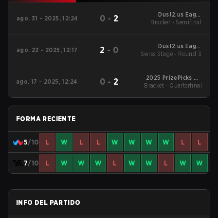
Dust2.us Eagle
0
-
2
ago. 31 - 2025, 12:24
Masters Series #3
Bracket - Semifinal
Dust2.us Eagle
2
-
0
ago. 22 - 2025, 12:17
Swiss Stage - Round 3
Masters Series #3
2025 PrizePicks NA
0
-
2
ago. 17 - 2025, 12:24
Bracket - Quarterfinal
Revival Series 8
FORMA RECIENTE
5
/10
L
W
L
L
W
W
W
W
L
L
7
/10
L
W
W
W
L
W
W
L
W
W
INFO DEL PARTIDO