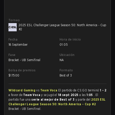
Torneo
2025 ESL Challenger League Season 50: North America - Cup
#2
Fecha
Hora de inicio
18 September
01:05
Fase
Ubicación
Bracket - UB Semifinal
NA
Bolsa de premios
Formato
$
17500
Best of 3
Wildcard Gaming
vs
Team Voca
El partido de CS:GO terminó
1 - 2
a favor de
Team Voca
y se jugó el
18 sept 2025
a las
1:05
. El
partido fue una
serie al mejor de Best of 3
y parte del
2025 ESL
Challenger League Season 50: North America - Cup #2
Bracket - UB Semifinal.