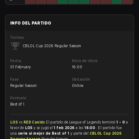
INFO DEL PARTIDO
Torneo
CBLOL Cup 2026 Regular Season
Fecha
Hora de inicio
01 February
16:00
Fase
Ubicación
Regular Season
Online
Formato
Best of 1
LOS
vs
RED Canids
El partido de League of Legends terminó
1 - 0
a
favor de
LOS
y se jugó el
1 feb 2026
a las
16:00
. El partido fue
una
serie al mejor de Best of 1
y parte del
CBLOL Cup 2026
Regular Season
Regular Season.