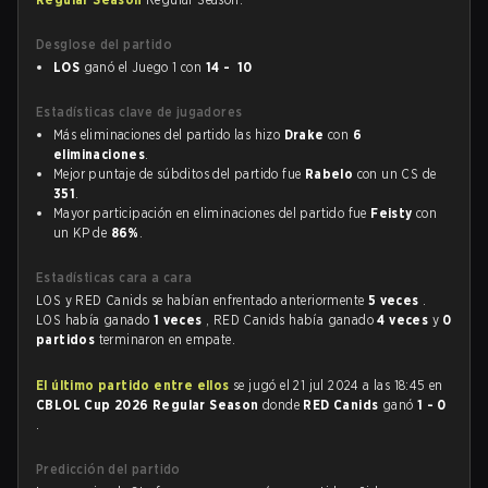
Desglose del partido
LOS
ganó el Juego 1 con
14 - 10
Estadísticas clave de jugadores
Más eliminaciones del partido las hizo
Drake
con
6
eliminaciones
.
Mejor puntaje de súbditos del partido fue
Rabelo
con un CS de
351
.
Mayor participación en eliminaciones del partido fue
Feisty
con
un KP de
86%
.
Estadísticas cara a cara
LOS y RED Canids se habían enfrentado anteriormente
5 veces
.
LOS había ganado
1 veces
, RED Canids había ganado
4 veces
y
0
partidos
terminaron en empate.
El último partido entre ellos
se jugó el 21 jul 2024 a las 18:45 en
CBLOL Cup 2026 Regular Season
donde
RED Canids
ganó
1 - 0
.
Predicción del partido