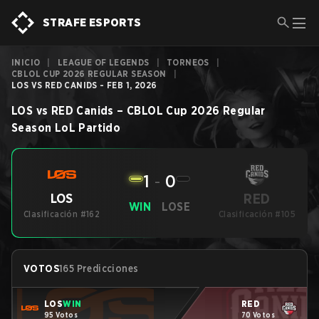
STRAFE ESPORTS
INICIO
|
LEAGUE OF LEGENDS
|
TORNEOS
|
CBLOL CUP 2026 REGULAR SEASON
|
LOS VS RED CANIDS - FEB 1, 2026
LOS
vs
RED Canids
–
CBLOL Cup 2026 Regular
Season
LoL
Partido
1
-
0
RED
LOS
WIN
LOSE
Clasificación #162
Clasificación #105
VOTOS
165 Predicciones
LOS
WIN
RED
95 Votos
70 Votos