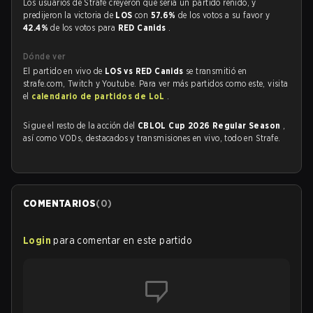
Los usuarios de Strafe creyeron que sería un partido reñido, y
predijeron la victoria de
LOS
con
57.6%
de los votos a su favor y
42.4%
de los votos para
RED Canids
.
Dónde ver
El partido en vivo de
LOS vs RED Canids
se transmitió en
strafe.com, Twitch y Youtube. Para ver más partidos como este, visita
el
calendario de partidos de LoL
.
Sigue el resto de la acción del
CBLOL Cup 2026 Regular Season
,
así como VODs, destacados y transmisiones en vivo, todo en Strafe.
COMENTARIOS
(
0
)
Login
para comentar en este partido