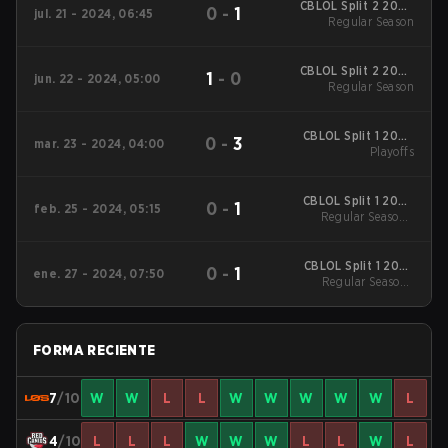
CBLOL Split 2 2024
0
-
1
jul. 21 - 2024, 06:45
Regular Season
Regular Season
CBLOL Split 2 2024
1
-
0
jun. 22 - 2024, 05:00
Regular Season
Regular Season
CBLOL Split 1 2024
0
-
3
mar. 23 - 2024, 04:00
Playoffs
Playoffs
CBLOL Split 1 2024
0
-
1
feb. 25 - 2024, 05:15
Regular Season
Regular Season -
Regular Season
CBLOL Split 1 2024
0
-
1
ene. 27 - 2024, 07:50
Regular Season
Regular Season -
Regular Season
FORMA RECIENTE
7
/10
W
W
L
L
W
W
W
W
W
L
4
/10
L
L
L
W
W
W
L
L
W
L