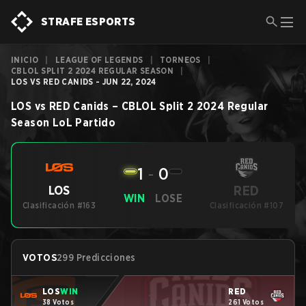
STRAFE ESPORTS
INICIO
|
LEAGUE OF LEGENDS
|
TORNEOS
|
CBLOL SPLIT 2 2024 REGULAR SEASON
|
LOS VS RED CANIDS - JUN 22, 2024
LOS
vs
RED Canids
–
CBLOL Split 2 2024 Regular
Season
LoL
Partido
1
-
0
RED
LOS
WIN
LOSE
Clasificación #163
Clasificación #107
VOTOS
299 Predicciones
LOS
WIN
RED
38 Votos
261 Votos