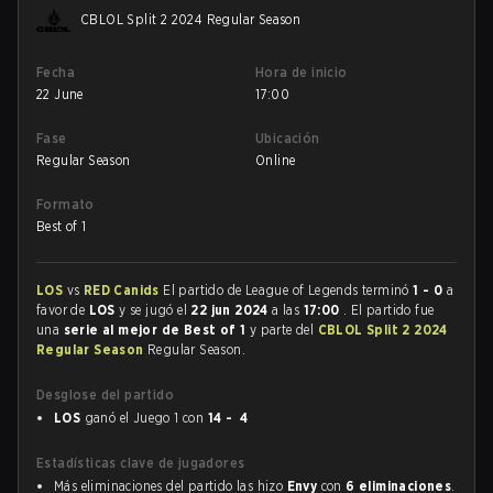
CBLOL Split 2 2024 Regular Season
Fecha
Hora de inicio
22 June
17:00
Fase
Ubicación
Regular Season
Online
Formato
Best of 1
LOS
vs
RED Canids
El partido de League of Legends terminó
1 - 0
a
favor de
LOS
y se jugó el
22 jun 2024
a las
17:00
. El partido fue
una
serie al mejor de Best of 1
y parte del
CBLOL Split 2 2024
Regular Season
Regular Season.
Desglose del partido
LOS
ganó el Juego 1 con
14 - 4
Estadísticas clave de jugadores
Más eliminaciones del partido las hizo
Envy
con
6 eliminaciones
.