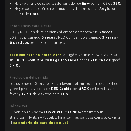
Mejor puntaje de súbditos del partido fue
Envy
con un CS de
360
.
Mayor participación en eliminaciones del partido fue
Aegis
con
un KP de
100%
.
Estadísticas cara a cara
LOS y RED Canids se habían enfrentado anteriormente
3 veces
.
LOS había ganado
0 veces
, RED Canids había ganado
3 veces
y
0 partidos
terminaron en empate.
El último partido entre ellos
se jugó el 23 mar 2024 a las 16:00
en
CBLOL Split 2 2024 Regular Season
donde
RED Canids
ganó
3 - 0
.
Predicción del partido
Los usuarios de Strafe tenían un favorito abrumador en este partido,
y predijeron la victoria de
RED Canids
con
87.3%
de los votos a su
favor y
12.7%
de los votos para
LOS
.
Dónde ver
El partido en vivo de
LOS vs RED Canids
se transmitió en
strafe.com, Twitch y Youtube. Para ver más partidos como este, visita
el
calendario de partidos de LoL
.