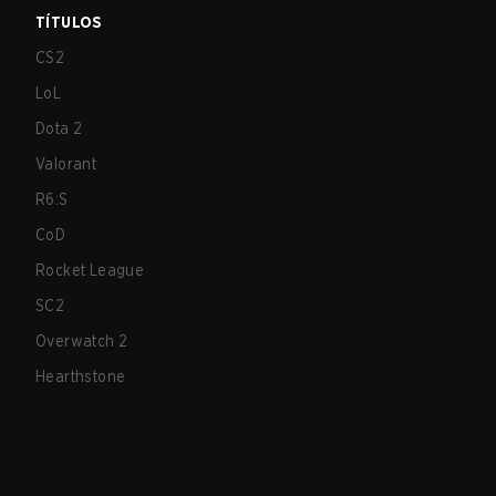
TÍTULOS
CS2
LoL
Dota 2
Valorant
R6:S
CoD
Rocket League
SC2
Overwatch 2
Hearthstone