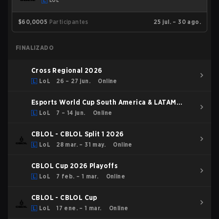
LOL
$60,000
5
Participantes
25 jul. – 30 ago.
FINALIZADO
Cross Regional 2026
LoL
26 – 27 jun.
Online
Esports World Cup South America & LATAM
Qualifier
LoL
7 – 14 jun.
Online
CBLOL - CBLOL Split 1 2026
LoL
28 mar. – 31 may.
Online
CBLOL Cup 2026 Playoffs
LoL
7 feb. – 1 mar.
Online
CBLOL - CBLOL Cup
LoL
17 ene. – 1 mar.
Online