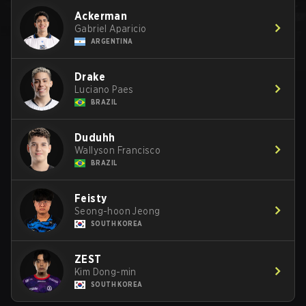
Ackerman
Gabriel Aparicio
ARGENTINA
Drake
Luciano Paes
BRAZIL
Duduhh
Wallyson Francisco
BRAZIL
Feisty
Seong-hoon Jeong
SOUTH KOREA
ZEST
Kim Dong-min
SOUTH KOREA