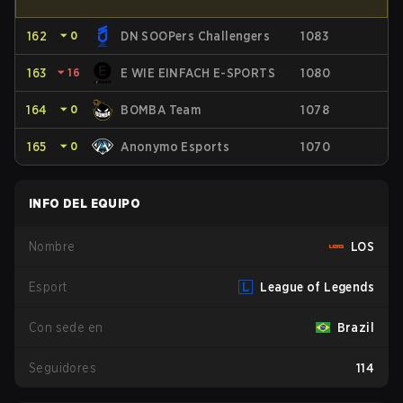
162
⏷
0
DN SOOPers Challengers
1083
163
⏷
16
E WIE EINFACH E-SPORTS
1080
164
⏷
0
BOMBA Team
1078
165
⏷
0
Anonymo Esports
1070
INFO DEL EQUIPO
Nombre
LOS
Esport
League of Legends
Con sede en
Brazil
Seguidores
114