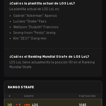
¿Cuál es la plantilla actual de
LOS
LoL
?
La plantilla actual de
LOS
LoL
es:
Gabriel
"
Ackerman
"
Aparicio
Luciano
"
Drake
"
Paes
Wallyson
"
Duduhh
"
Francisco
Seong-hoon
"
Feisty
"
Jeong
Kim
"
ZEST
"
Dong-min
¿Cuál es el Ranking Mundial Strafe de
LOS
LoL
?
LOS LoL tiene actualmente la posición 161 en el Ranking
Mundial Strafe.
RANGO STRAFE
#
EQUIPO
PUNTUACIÓN
161
⏷
9
LOS
1083