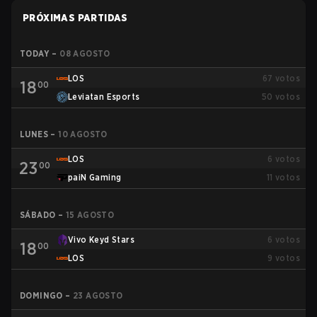
PRÓXIMAS PARTIDAS
TODAY
–
08 AGOSTO
LOS
67
votos
18
00
Leviatan Esports
50
votos
LUNES
–
10 AGOSTO
LOS
6
votos
23
00
paiN Gaming
11
votos
SÁBADO
–
15 AGOSTO
Vivo Keyd Stars
6
votos
18
00
LOS
9
votos
DOMINGO
–
23 AGOSTO