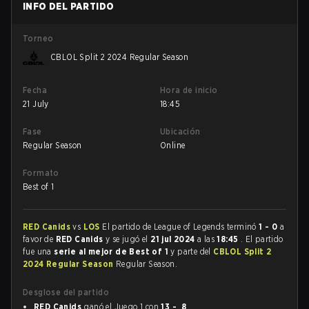
INFO DEL PARTIDO
Torneo
CBLOL Split 2 2024 Regular Season
Fecha
Hora de inicio
21 July
18:45
Fase
Ubicación
Regular Season
Online
Formato
Best of 1
RED Canids
vs
LOS
El partido de League of Legends terminó
1 - 0
a
favor de
RED Canids
y se jugó el
21 jul 2024
a las
18:45
. El partido
fue una
serie al mejor de Best of 1
y parte del
CBLOL Split 2
2024 Regular Season
Regular Season.
Desglose del partido
RED Canids
ganó el Juego 1 con
13 - 8