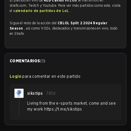
El partido en vivo de
RED Canids vs LOS
se transmitió en
strafe.com, Twitch y Youtube. Para ver más partidos como este, visita
el
calendario de partidos de LoL
.
Sigue el resto de la acción del
CBLOL Split 2 2024 Regular
Season
, así como VODs, destacados y transmisiones en vivo, todo
en Strafe.
COMENTARIOS
(
1
)
Login
para comentar en este partido
sikstips
745d
Living from the e-sports market, come and see
my work https://t.me/sikstips