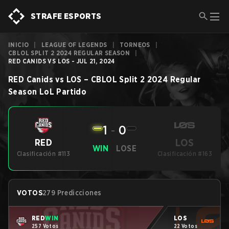
STRAFE ESPORTS
INICIO
|
LEAGUE OF LEGENDS
|
TORNEOS
|
CBLOL SPLIT 2 2024 REGULAR SEASON
|
RED CANIDS VS LOS - JUL 21, 2024
RED Canids
vs
LOS
–
CBLOL Split 2 2024 Regular
Season
LoL
Partido
1
-
0
LOS
RED
WIN
LOSE
Clasificación #113
Clasificación #163
VOTOS
279 Predicciones
RED
WIN
LOS
257 Votos
22 Votos