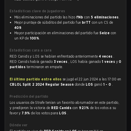
Estadísticas clave de jugadores
Más eliminaciones del partido las hizo
fNb
con
5 eliminaciones
.
Mejor puntaje de súbditos del partido fue
brTT
con un CS de
409
.
Mayor participación en eliminaciones del partido fue
Seize
con
un KP de
100%
.
Estadísticas cara a cara
RED Canids y LOS se habían enfrentado anteriormente
4 veces
.
RED Canids había ganado
3 veces
, LOS había ganado
1 veces
y
0
partidos
terminaron en empate.
El último partido entre ellos
se jugó el 22 jun 2024 a las 17:00 en
CBLOL Split 2 2024 Regular Season
donde
LOS
ganó
1 - 0
.
Predicción del partido
Los usuarios de Strafe tenían un favorito abrumador en este partido,
y predijeron la victoria de
RED Canids
con
92.1%
de los votos a su
favor y
7.9%
de los votos para
LOS
.
Dónde ver