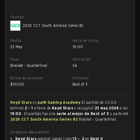
Torneo
2026 CCT South America Series #2
Fecha
Hora de inicio
23 May
19:00
Fase
Ubicación
Bracket - Quarterfinal
SA
Bolsa de premios
Formato
$
15000
Best of 3
Keyd Stars
vs
paiN Gaming Academy
El partido de CS:GO
terminó
2 - 1
a favor de
Keyd Stars
y se jugó el
23 may 2026
a las
19:00
. El partido fue una
serie al mejor de Best of 3
y parte del
2026 CCT South America Series #2
Bracket - Quarterfinal.
Desglose del partido
Keyd Stars
ganó el Juego 1 con
13 - 2
en
Dust II