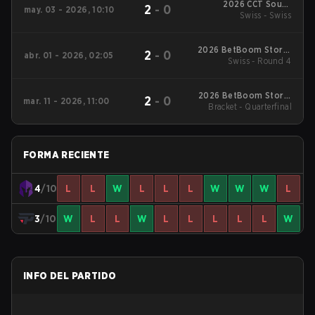
2026 CCT South
2
-
0
may. 03 - 2026, 10:10
America Series #1
Swiss - Swiss
2026 BetBoom Storm
2
-
0
abr. 01 - 2026, 02:05
Swiss - Round 4
Season 2
2026 BetBoom Storm
2
-
0
mar. 11 - 2026, 11:00
Bracket - Quarterfinal
Season 1
FORMA RECIENTE
4
/10
L
L
W
L
L
L
W
W
W
L
3
/10
W
L
L
W
L
L
L
L
L
W
INFO DEL PARTIDO