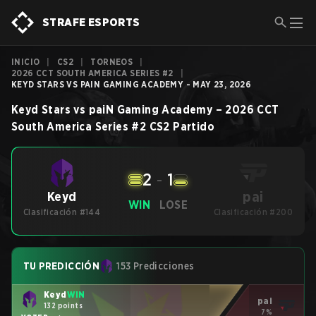
STRAFE ESPORTS
INICIO
|
CS2
|
TORNEOS
|
2026 CCT SOUTH AMERICA SERIES #2
|
KEYD STARS VS PAIN GAMING ACADEMY - MAY 23, 2026
Keyd Stars
vs
paiN Gaming Academy
–
2026 CCT
South America Series #2
CS2
Partido
2
-
1
pai
Keyd
WIN
LOSE
Clasificación #144
Clasificación #200
TU PREDICCIÓN
153 Predicciones
Keyd
WIN
pai
132 points
7%