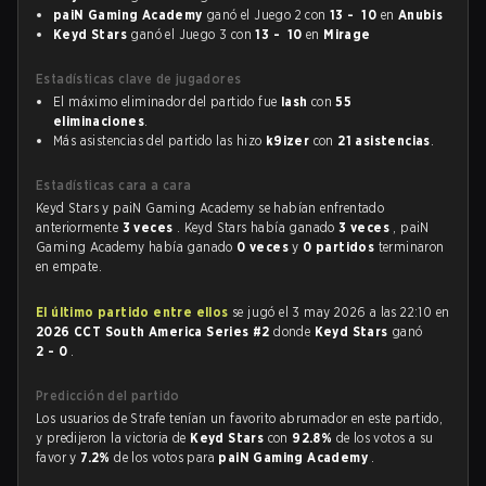
paiN Gaming Academy
ganó el Juego 2 con
13 - 10
en
Anubis
Keyd Stars
ganó el Juego 3 con
13 - 10
en
Mirage
Estadísticas clave de jugadores
El máximo eliminador del partido fue
lash
con
55
eliminaciones
.
Más asistencias del partido las hizo
k9izer
con
21 asistencias
.
Estadísticas cara a cara
Keyd Stars y paiN Gaming Academy se habían enfrentado
anteriormente
3 veces
. Keyd Stars había ganado
3 veces
, paiN
Gaming Academy había ganado
0 veces
y
0 partidos
terminaron
en empate.
El último partido entre ellos
se jugó el 3 may 2026 a las 22:10 en
2026 CCT South America Series #2
donde
Keyd Stars
ganó
2 - 0
.
Predicción del partido
Los usuarios de Strafe tenían un favorito abrumador en este partido,
y predijeron la victoria de
Keyd Stars
con
92.8%
de los votos a su
favor y
7.2%
de los votos para
paiN Gaming Academy
.