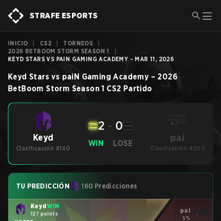
STRAFE ESPORTS
INICIO
|
CS2
|
TORNEOS
|
2026 BETBOOM STORM SEASON 1
|
KEYD STARS VS PAIN GAMING ACADEMY - MAR 11, 2026
Keyd Stars
vs
paiN Gaming Academy
–
2026
BetBoom Storm Season 1
CS2
Partido
2
-
0
pai
Keyd
WIN
LOSE
Clasificación #140
Clasificación #203
TU PREDICCIÓN
160 Predicciones
Keyd
WIN
pai
127 points
5%