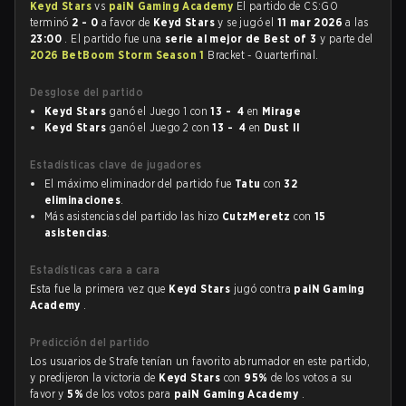
Keyd Stars
vs
paiN Gaming Academy
El partido de CS:GO
terminó
2 - 0
a favor de
Keyd Stars
y se jugó el
11 mar 2026
a las
23:00
. El partido fue una
serie al mejor de Best of 3
y parte del
2026 BetBoom Storm Season 1
Bracket - Quarterfinal.
Desglose del partido
Keyd Stars
ganó el Juego 1 con
13 - 4
en
Mirage
Keyd Stars
ganó el Juego 2 con
13 - 4
en
Dust II
Estadísticas clave de jugadores
El máximo eliminador del partido fue
Tatu
con
32
eliminaciones
.
Más asistencias del partido las hizo
CutzMeretz
con
15
asistencias
.
Estadísticas cara a cara
Esta fue la primera vez que
Keyd Stars
jugó contra
paiN Gaming
Academy
.
Predicción del partido
Los usuarios de Strafe tenían un favorito abrumador en este partido,
y predijeron la victoria de
Keyd Stars
con
95%
de los votos a su
favor y
5%
de los votos para
paiN Gaming Academy
.