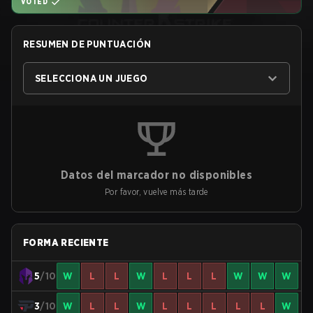
VOTED
RESUMEN DE PUNTUACIÓN
SELECCIONA UN JUEGO
Datos del marcador no disponibles
Por favor, vuelve más tarde
FORMA RECIENTE
5
/10
W
L
L
W
L
L
L
W
W
W
3
/10
W
L
L
W
L
L
L
L
L
W