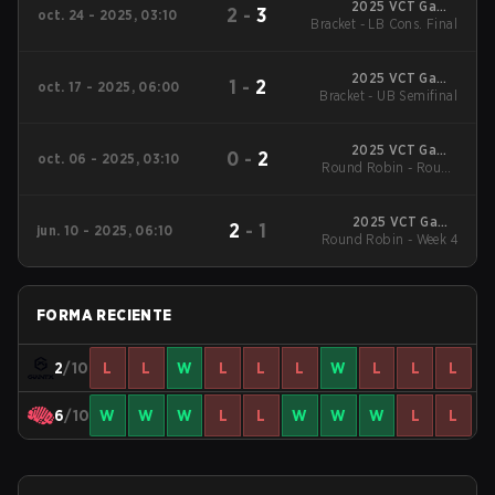
2025 VCT Game
2
-
3
oct. 24 - 2025, 03:10
Changers EMEA: Stage
Bracket - LB Cons. Final
3
2025 VCT Game
1
-
2
oct. 17 - 2025, 06:00
Changers EMEA: Stage
Bracket - UB Semifinal
3
2025 VCT Game
0
-
2
oct. 06 - 2025, 03:10
Changers EMEA: Stage
Round Robin - Round
Robin
3
2025 VCT Game
2
-
1
jun. 10 - 2025, 06:10
Changers EMEA: Stage
Round Robin - Week 4
2
FORMA RECIENTE
2
/10
L
L
W
L
L
L
W
L
L
L
6
/10
W
W
W
L
L
W
W
W
L
L