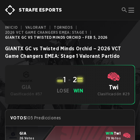
STRAFE ESPORTS
INICIO
|
VALORANT
|
TORNEOS
|
2026 VCT GAME CHANGERS EMEA: STAGE 1
|
GIANTX GC VS TWISTED MINDS ORCHID - FEB 5, 2026
GIANTX GC
vs
Twisted Minds Orchid
–
2026 VCT
Game Changers EMEA: Stage 1
Valorant
Partido
1
-
2
Twi
GIA
LOSE
WIN
Clasificación #57
Clasificación #29
VOTOS
105 Predicciones
GIA
WIN
Twi
26 Votos
79 Votos