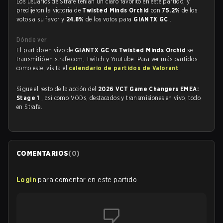
Los usuarios de Strafe tenían un claro favorito en este partido, y
predijeron la victoria de
Twisted Minds Orchid
con
75.2%
de los
votos a su favor y
24.8%
de los votos para
GIANTX GC
.
Dónde ver
El partido en vivo de
GIANTX GC vs Twisted Minds Orchid
se
transmitió en strafe.com, Twitch y Youtube. Para ver más partidos
como este, visita el
calendario de partidos de Valorant
.
Sigue el resto de la acción del
2026 VCT Game Changers EMEA:
Stage 1
, así como VODs, destacados y transmisiones en vivo, todo
en Strafe.
COMENTARIOS
(
0
)
Login
para comentar en este partido