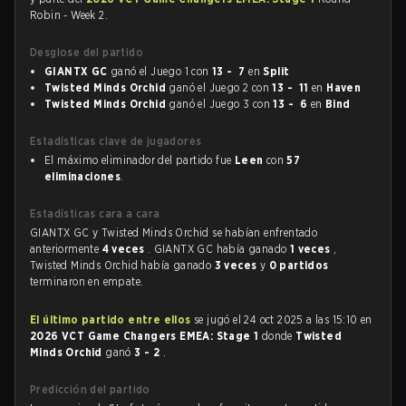
Robin - Week 2.
Desglose del partido
GIANTX GC
ganó el Juego 1 con
13 - 7
en
Split
Twisted Minds Orchid
ganó el Juego 2 con
13 - 11
en
Haven
Twisted Minds Orchid
ganó el Juego 3 con
13 - 6
en
Bind
Estadísticas clave de jugadores
El máximo eliminador del partido fue
Leen
con
57
eliminaciones
.
Estadísticas cara a cara
GIANTX GC y Twisted Minds Orchid se habían enfrentado
anteriormente
4 veces
. GIANTX GC había ganado
1 veces
,
Twisted Minds Orchid había ganado
3 veces
y
0 partidos
terminaron en empate.
El último partido entre ellos
se jugó el 24 oct 2025 a las 15:10 en
2026 VCT Game Changers EMEA: Stage 1
donde
Twisted
Minds Orchid
ganó
3 - 2
.
Predicción del partido