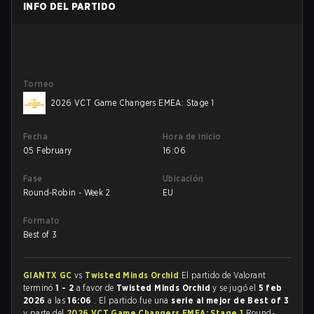
INFO DEL PARTIDO
Torneo
2026 VCT Game Changers EMEA: Stage 1
Fecha
Hora de inicio
05 February
16:06
Fase
Ubicación
Round-Robin - Week 2
EU
Formato
Best of 3
GIANTX GC
vs
Twisted Minds Orchid
El partido de Valorant
terminó
1 - 2
a favor de
Twisted Minds Orchid
y se jugó el
5 feb
2026
a las
16:06
. El partido fue una
serie al mejor de Best of 3
y parte del
2026 VCT Game Changers EMEA: Stage 1
Round-