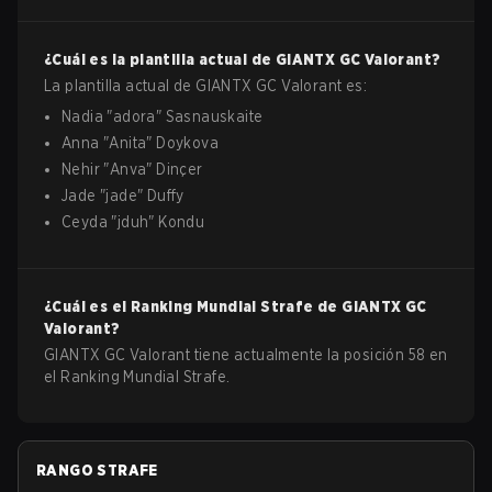
¿Cuál es la plantilla actual de
GIANTX GC
Valorant
?
La plantilla actual de
GIANTX GC
Valorant
es:
Nadia
"
adora
"
Sasnauskaite
Anna
"
Anita
"
Doykova
Nehir
"
Anva
"
Dinçer
Jade
"
jade
"
Duffy
Ceyda
"
jduh
"
Kondu
¿Cuál es el Ranking Mundial Strafe de
GIANTX GC
Valorant
?
GIANTX GC Valorant tiene actualmente la posición 58 en
el Ranking Mundial Strafe.
RANGO STRAFE