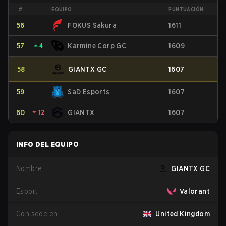
#
EQUIPO
PUNTUACIÓN
56
FOKUS Sakura
1611
57
⏶
4
Karmine Corp GC
1609
58
GIANTX GC
1607
59
SaD Esports
1607
60
⏷
12
GIANTX
1607
INFO DEL EQUIPO
Nombre
GIANTX GC
Esport
Valorant
Con sede en
United Kingdom