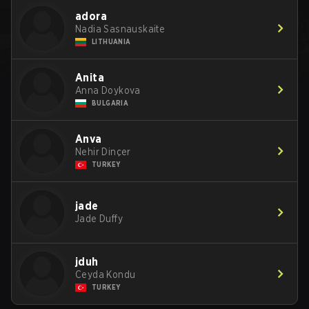
adora
Nadia Sasnauskaite
LITHUANIA
Anita
Anna Doykova
BULGARIA
Anva
Nehir Dinçer
TURKEY
jade
Jade Duffy
jduh
Ceyda Kondu
TURKEY