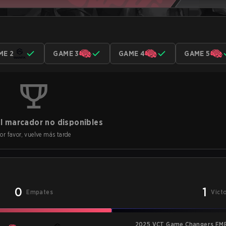
ME 2
GAME 3
GAME 4
GAME 5
l marcador no disponibles
or favor, vuelve más tarde
0
1
Empates
Vict
2025 VCT Game Changers EME