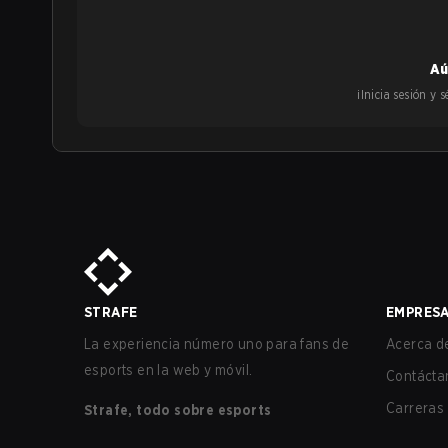
Aú
¡Inicia sesión y
STRAFE
EMPRES
La experiencia número uno para fans de
Acerca de
esports en la web y móvil.
Contácta
Carreras
Strafe, todo sobre esports