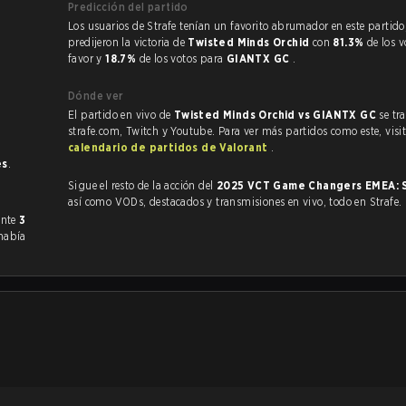
Predicción del partido
Los usuarios de Strafe tenían un favorito abrumador en este partido, y
predijeron la victoria de
Twisted Minds Orchid
con
81.3%
de los v
favor y
18.7%
de los votos para
GIANTX GC
.
Dónde ver
El partido en vivo de
Twisted Minds Orchid vs GIANTX GC
se tr
strafe.com, Twitch y Youtube. Para ver más partidos como este, visit
calendario de partidos de Valorant
.
es
.
Sigue el resto de la acción del
2025 VCT Game Changers EMEA: 
así como VODs, destacados y transmisiones en vivo, todo en Strafe.
eriormente
3
había