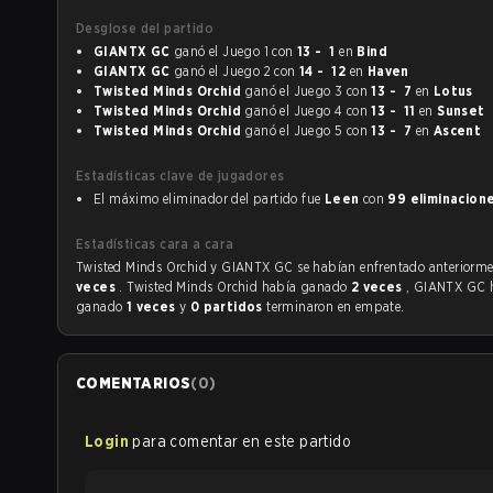
Desglose del partido
GIANTX GC
ganó el Juego 1 con
13 - 1
en
Bind
GIANTX GC
ganó el Juego 2 con
14 - 12
en
Haven
Twisted Minds Orchid
ganó el Juego 3 con
13 - 7
en
Lotus
Twisted Minds Orchid
ganó el Juego 4 con
13 - 11
en
Sunset
Twisted Minds Orchid
ganó el Juego 5 con
13 - 7
en
Ascent
Estadísticas clave de jugadores
El máximo eliminador del partido fue
Leen
con
99 eliminacion
Estadísticas cara a cara
Twisted Minds Orchid y GIANTX GC se habían enfrentado ant
veces
. Twisted Minds Orchid había ganado
2 veces
, GIANTX GC 
ganado
1 veces
y
0 partidos
terminaron en empate.
COMENTARIOS
(
0
)
Login
para comentar en este partido