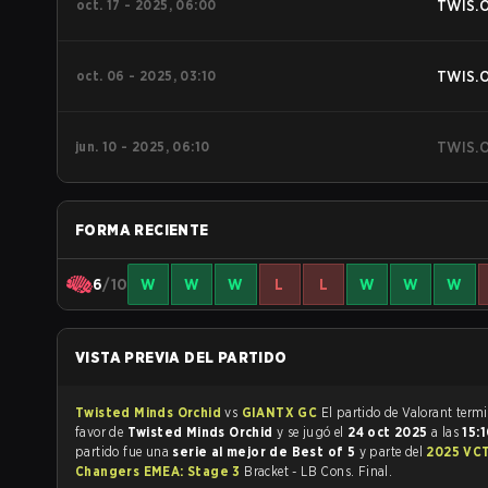
oct. 17 - 2025, 06:00
TWIS.
oct. 06 - 2025, 03:10
TWIS.
jun. 10 - 2025, 06:10
TWIS.
FORMA RECIENTE
6
/10
W
W
W
L
L
W
W
W
VISTA PREVIA DEL PARTIDO
Twisted Minds Orchid
vs
GIANTX GC
El partido de Valo
favor de
Twisted Minds Orchid
y se jugó el
24 oct 2025
a las
15:
partido fue una
serie al mejor de Best of 5
y parte del
2025 VC
Changers EMEA: Stage 3
Bracket - LB Cons. Final.