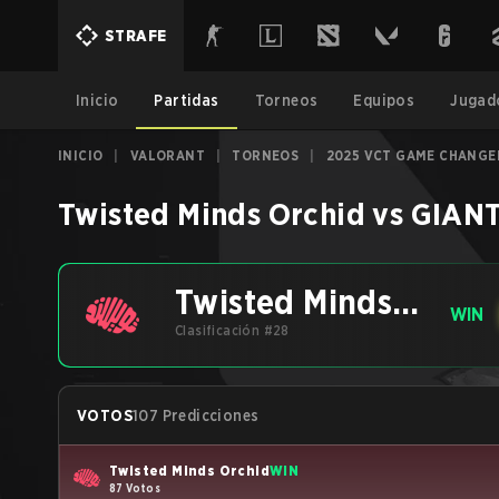
STRAFE
Inicio
Partidas
Torneos
Equipos
Jugad
INICIO
|
VALORANT
|
TORNEOS
|
2025 VCT GAME CHANGER
Twisted Minds Orchid
vs
GIAN
Twisted Minds
WIN
Orchid
Clasificación #28
VOTOS
107 Predicciones
Twisted Minds Orchid
WIN
87 Votos