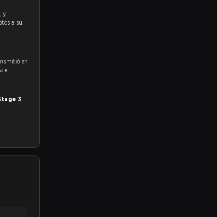
otos a su
ansmitió en
a el
Stage 3
,