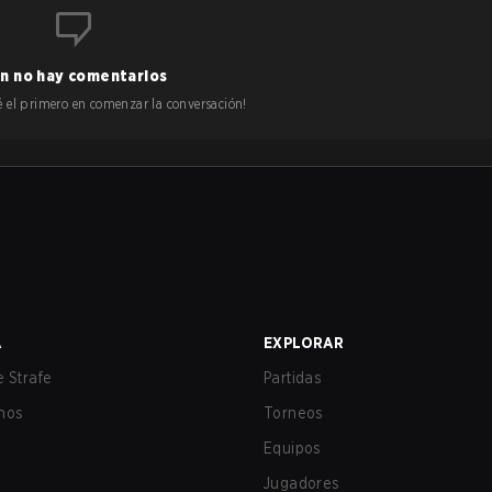
n no hay comentarios
 sé el primero en comenzar la conversación!
A
EXPLORAR
 Strafe
Partidas
nos
Torneos
Equipos
Jugadores