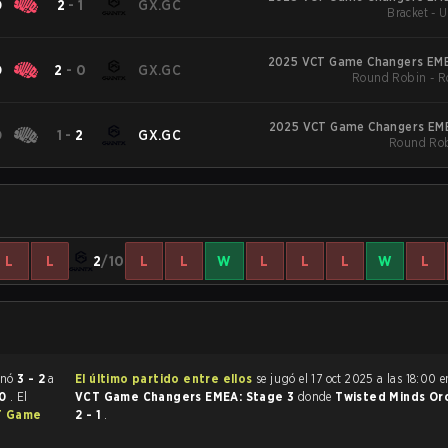
O
2
-
1
GX.GC
Bracket - 
2025 VCT Game Changers EME
O
2
-
0
GX.GC
Round Robin - R
2025 VCT Game Changers EME
O
1
-
2
GX.GC
Round Rob
L
L
2
/10
L
L
W
L
L
L
W
L
rant terminó
3 - 2
a
El último partido entre ellos
se jugó el 17 oct 2025 a las 18:00 
10
. El
VCT Game Changers EMEA: Stage 3
donde
Twisted Minds Or
T Game
2 - 1
.