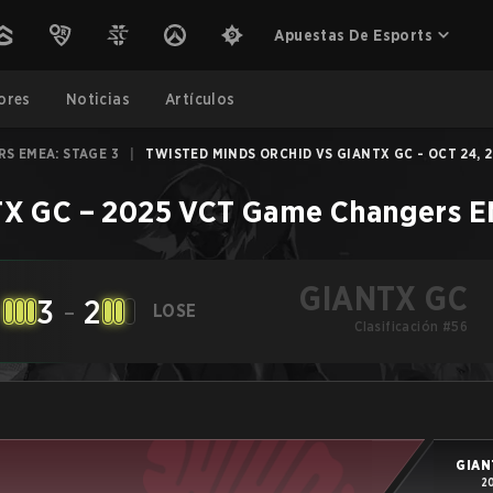
Apuestas De Esports
ores
Noticias
Artículos
S EMEA: STAGE 3
|
TWISTED MINDS ORCHID VS GIANTX GC - OCT 24, 
TX GC
–
2025 VCT Game Changers E
GIANTX GC
3
-
2
LOSE
Clasificación #56
GIAN
2