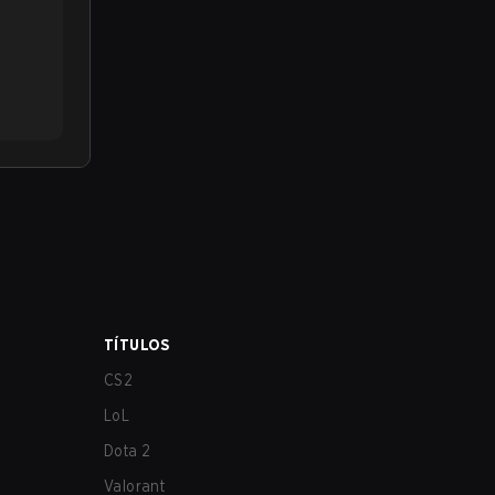
TÍTULOS
CS2
LoL
Dota 2
Valorant