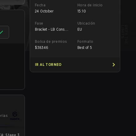
Fecha
Hora de inicio
24 October
15:10
Fase
Ubicación
Bracket - LB Cons.
EU
Final
Bolsa de premios
Formato
$
38346
Best of 5
IR AL TORNEO
orias
A: Stage 3