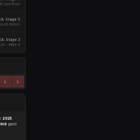
UB Semifinal
A: Stage 3
ound Robin
A: Stage 2
in - Week 4
L
L
en
2025
chid
ganó