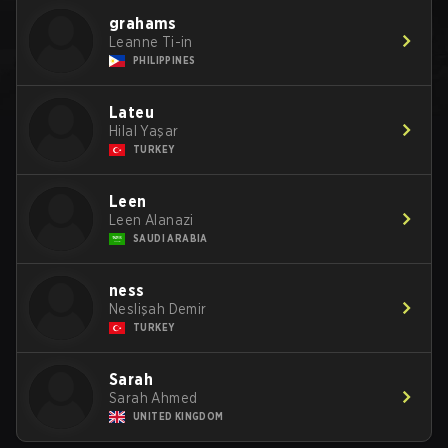
grahams
Leanne Ti-in
PHILIPPINES
Lateu
Hilal Yaşar
TURKEY
Leen
Leen Alanazi
SAUDI ARABIA
ness
Neslişah Demir
TURKEY
Sarah
Sarah Ahmed
UNITED KINGDOM