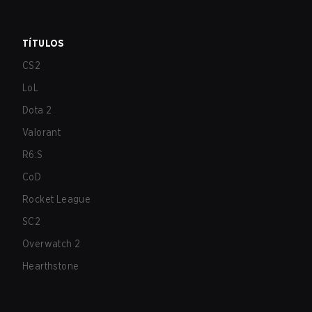
TÍTULOS
CS2
LoL
Dota 2
Valorant
R6:S
CoD
Rocket League
SC2
Overwatch 2
Hearthstone