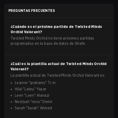
PREGUNTAS FRECUENTES
¿Cuándo es el próximo partido de
Twisted Minds
Orchid
Valorant
?
Twisted Minds Orchid no tiene próximos partidas
programados en la base de datos de Strafe.
¿Cuál es la plantilla actual de
Twisted Minds Orchid
Valorant
?
La plantilla actual de
Twisted Minds Orchid
Valorant
es:
Leanne
"
grahams
"
Ti-in
Hilal
"
Lateu
"
Yaşar
Leen
"
Leen
"
Alanazi
Neslişah
"
ness
"
Demir
Sarah
"
Sarah
"
Ahmed