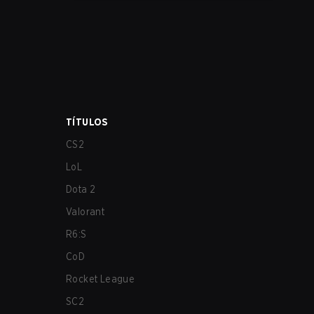
los más afectados por estos problemas.
TÍTULOS
CS2
LoL
Dota 2
Valorant
R6:S
CoD
Rocket League
SC2