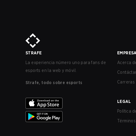
STRAFE
EMPRES
La experiencia número uno para fans de
Acerca de
esports en la web y móvil.
Contácta
Carreras
Strafe, todo sobre esports
LEGAL
Política 
Términos 