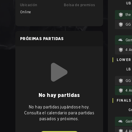
UB 
Ubicación
Bolsa de premios
Online
the
GG
PRÓXIMAS PARTIDAS
Gam
LOWER
LB
GG
No hay partidas
FINALS
No hay partidas jugándose hoy.
G
Consulta el calendario para partidas
pasados y próximos.
Gam