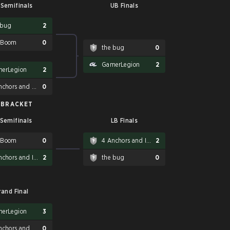
Semifinals
UB Finals
 bug
2
 Boom
0
the bug
0
GamerLegion
2
erLegion
2
4 Anchors and Ilmeria
0
 BRACKET
 Semifinals
LB Finals
 Boom
0
4 Anchors and Ilmeria
2
4 Anchors and Ilmeria
2
the bug
0
rand Final
erLegion
3
4 Anchors and Ilmeria
0