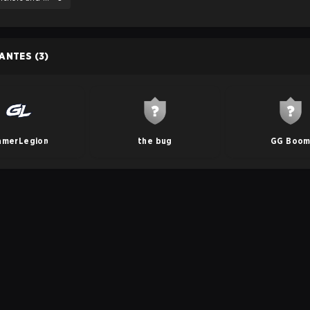
PANTES
(3)
amerLegion
the bug
GG Boo