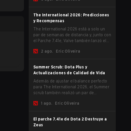
The International 2026 comience y los
equipos se lancen de lleno por una
oportunidad de gloria eterna.
The International 2026: Predicciones
y Recompensas
The International 2026 está a solo un
par de semanas de distancia y, junto con
el Parche 7.41e, Valve también lanzó el
menú del torneo, donde puedes hacer
2 ago.
Eric Oliveira
tus predicciones para la Fase de Grupos
y consultar las recompensas de este
m
año.
Summer Scrub: Dota Plus y
Actualizaciones de Calidad de Vida
Además de ajustar el balance perfecto
para The International 2026, el Summer
scrub también realizó un par de
actualizaciones pequeñas pero
1 ago.
Eric Oliveira
importantes. Los suscriptores de Dota
Plus obtuvieron una nueva pantalla de
desglose post-partida y ahora todos los
El parche 7.41e de Dota 2 Destruye a
jugadores pueden vincular teclas de
Zeus
acceso rápido para unidades que no