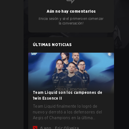
Aún no hay comentarios
¡Inicia sesión y sé el primero en comenzar
la conversación!
ÚLTIMAS NOTICIAS
Team Liquid son los campeones de
1win Essence II
Team Liquid finalmente lo logró de
nuevo y derrotó a los defensores del
Aegis of Champions en la última
oportunidad que tenían antes de que
6 ago.
Eric Oliveira