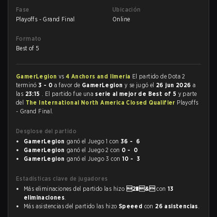
Fase
Ubicación
Playoffs - Grand Final
Online
Formato
Best of 5
GamerLegion
vs
4 Anchors and Ilmeria
El partido de Dota 2
terminó
3 - 0
a favor de
GamerLegion
y se jugó el
26 jun 2026
a
las
23:15
. El partido fue una
serie al mejor de Best of 5
y parte
del
The International North America Closed Qualifier
Playoffs
- Grand Final.
Desglose del partido
GamerLegion
ganó el Juego 1 con
36 - 6
GamerLegion
ganó el Juego 2 con
0 - 0
GamerLegion
ganó el Juego 3 con
10 - 3
Estadísticas clave de jugadores
Más eliminaciones del partido las hizo
2�&
con
13
eliminaciones
.
Más asistencias del partido las hizo
Speeed
con
26 asistencias
.