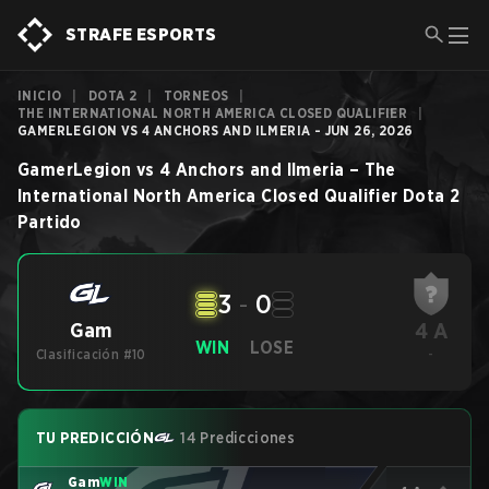
STRAFE ESPORTS
INICIO
|
DOTA 2
|
TORNEOS
|
THE INTERNATIONAL NORTH AMERICA CLOSED QUALIFIER
|
GAMERLEGION VS 4 ANCHORS AND ILMERIA - JUN 26, 2026
GamerLegion
vs
4 Anchors and Ilmeria
–
The
International North America Closed Qualifier
Dota 2
Partido
3
-
0
4 A
Gam
WIN
LOSE
Clasificación #10
-
TU PREDICCIÓN
14 Predicciones
Gam
WIN