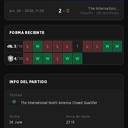
The International
2
-
0
jun. 24 - 2026, 11:30
Playoffs - UB Semifinals
North America Closed
Qualifier
FORMA RECIENTE
3
/10
L
W
L
L
L
T
L
L
W
W
4
/10
L
W
W
L
W
W
INFO DEL PARTIDO
Torneo
The International North America Closed Qualifier
Fecha
Hora de inicio
26 June
23:15