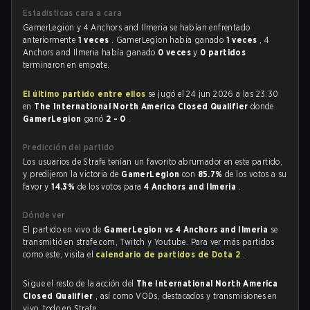
Estadísticas cara a cara
GamerLegion y 4 Anchors and Ilmeria se habían enfrentado
anteriormente
1 veces
. GamerLegion había ganado
1 veces
, 4
Anchors and Ilmeria había ganado
0 veces
y
0 partidos
terminaron en empate.
El último partido entre ellos
se jugó el 24 jun 2026 a las 23:30
en
The International North America Closed Qualifier
donde
GamerLegion
ganó
2 - 0
.
Predicción del partido
Los usuarios de Strafe tenían un favorito abrumador en este partido,
y predijeron la victoria de
GamerLegion
con
85.7%
de los votos a su
favor y
14.3%
de los votos para
4 Anchors and Ilmeria
.
Dónde ver
El partido en vivo de
GamerLegion vs 4 Anchors and Ilmeria
se
transmitió en strafe.com, Twitch y Youtube. Para ver más partidos
como este, visita el
calendario de partidos de Dota 2
.
Sigue el resto de la acción del
The International North America
Closed Qualifier
, así como VODs, destacados y transmisiones en
vivo, todo en Strafe.