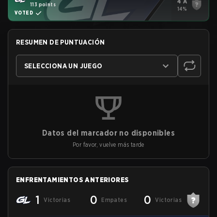
4 A
113 points
14%
VOTED
RESUMEN DE PUNTUACIÓN
SELECCIONA UN JUEGO
Datos del marcador no disponibles
Por favor, vuelve más tarde
ENFRENTAMIENTOS ANTERIORES
1
0
0
Victorias
Empates
Victorias