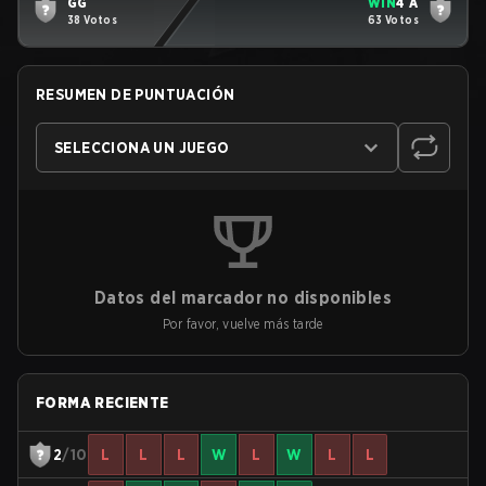
GG
WIN
4 A
38 Votos
63 Votos
RESUMEN DE PUNTUACIÓN
SELECCIONA UN JUEGO
Datos del marcador no disponibles
Por favor, vuelve más tarde
FORMA RECIENTE
2
/10
L
L
L
W
L
W
L
L