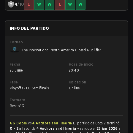
4
/10
L
W
W
L
W
W
INFO DEL PARTIDO
Torneo
The International North America Closed Qualifier
Fecha
Hora de inicio
25 June
20:40
Fase
Ubicación
Playoffs - LB Semifinals
Online
Formato
Best of 3
GG Boom
vs
4 Anchors and Ilmeria
El partido de Dota 2 terminó
0 - 2
a favor de
4 Anchors and Ilmeria
y se jugó el
25 jun 2026
a