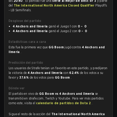
las
20:40
. El partido fue una
serie al mejor de Best of 3
y parte
del
The International North America Closed Qualifier
Playoffs
- LB Semifinals.
Desglose del partido
4 Anchors and Ilmeria
ganó el Juego 1 con
0 - 0
4 Anchors and Ilmeria
ganó el Juego 2 con
0 - 0
Estadísticas cara a cara
Esta fue la primera vez que
GG Boom
jugó contra
4 Anchors and
Ilmeria
.
Predicción del partido
Los usuarios de Strafe tenían un favorito en este partido, y predijeron
la victoria de
4 Anchors and Ilmeria
con
62.4%
de los votos a su
favor y
37.6%
de los votos para
GG Boom
.
Dónde ver
El partido en vivo de
GG Boom vs 4 Anchors and Ilmeria
se
transmitió en strafe.com, Twitch y Youtube. Para ver más partidos
como este, visita el
calendario de partidos de Dota 2
.
Sigue el resto de la acción del
The International North America