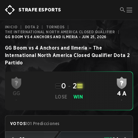
STRAFE ESPORTS
INICIO
|
DOTA 2
|
TORNEOS
|
THE INTERNATIONAL NORTH AMERICA CLOSED QUALIFIER
|
GG BOOM VS 4 ANCHORS AND ILMERIA - JUN 25, 2026
GG Boom
vs
4 Anchors and Ilmeria
–
The
International North America Closed Qualifier
Dota 2
Partido
0
-
2
4 A
GG
LOSE
WIN
-
-
VOTOS
101 Predicciones