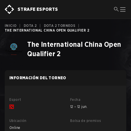
STRAFE ESPORTS
INICIO
|
DOTA 2
|
DOTA 2 TORNEOS
|
THE INTERNATIONAL CHINA OPEN QUALIFIER 2
The International China Open
Qualifier 2
INFORMACIÓN DEL TORNEO
Esport
Fecha
12 – 12 jun.
Ubicación
Bolsa de premios
Online