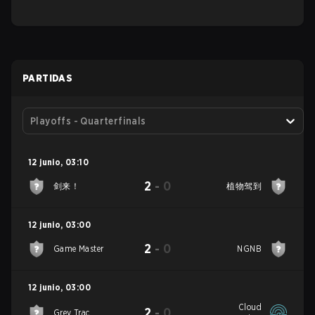
PARTIDAS
Playoffs - Quarterfinals
12 junio
,
03:10
2
-
0
剑来！
植物驾到
12 junio
,
03:00
2
-
0
Game Master
NGNB
12 junio
,
03:00
Cloud
2
-
0
Grey Trac