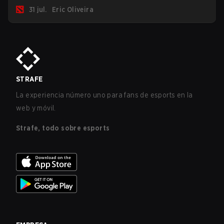
de bugs y entre todo el roster, Morphling, Rubick y Meepo
31 jul.
Eric Oliveira
son los más afectados por estos problemas.
STRAFE
La experiencia número uno para fans de esports en la
web y móvil.
Strafe, todo sobre esports