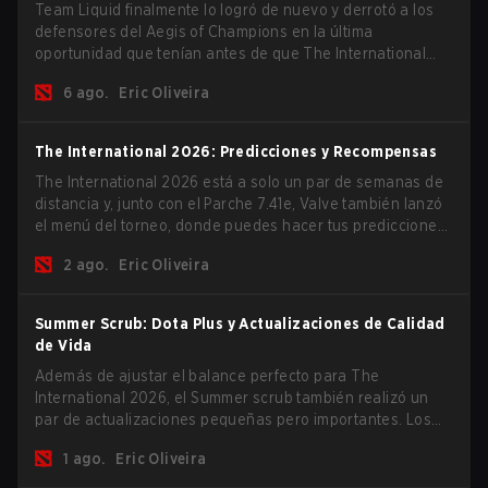
Team Liquid finalmente lo logró de nuevo y derrotó a los
defensores del Aegis of Champions en la última
oportunidad que tenían antes de que The International
2026 comience y los equipos se lancen de lleno por una
6 ago.
Eric Oliveira
oportunidad de gloria eterna.
The International 2026: Predicciones y Recompensas
The International 2026 está a solo un par de semanas de
distancia y, junto con el Parche 7.41e, Valve también lanzó
el menú del torneo, donde puedes hacer tus predicciones
para la Fase de Grupos y consultar las recompensas de
2 ago.
Eric Oliveira
este año.
Summer Scrub: Dota Plus y Actualizaciones de Calidad
de Vida
Además de ajustar el balance perfecto para The
International 2026, el Summer scrub también realizó un
par de actualizaciones pequeñas pero importantes. Los
suscriptores de Dota Plus obtuvieron una nueva pantalla
1 ago.
Eric Oliveira
de desglose post-partida y ahora todos los jugadores
pueden vincular teclas de acceso rápido para unidades