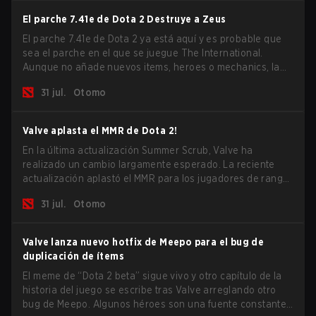
que no son héroes por separado.
El parche 7.41e de Dota 2 Destruye a Zeus
El parche 7.41e de Dota 2 ya está aquí y es probable que
sea el parche en el que se juegue The International.
Aunque no añade nuevos items, heroes o mechanics, la
última actualización hace mucho por resolver algunos de
31 jul.
Otomo
los mayores problemas del juego.
Valve aplasta el MMR de Dota 2!
En la última actualización Summer Scrub, Valve ha
realizado un cambio largamente esperado. La reciente
actualización aplastó el MMR para los jugadores de rango
Inmortal.
31 jul.
Otomo
Valve lanza nuevo hotfix de Meepo para el bug de
duplicación de ítems
El meme de “Dota 2 beta” sigue vivo y otro capítulo de la
historia del juego se escribe tras Valve arreglando otro
bug de Meepo. Algunos héroes son una fuente constante