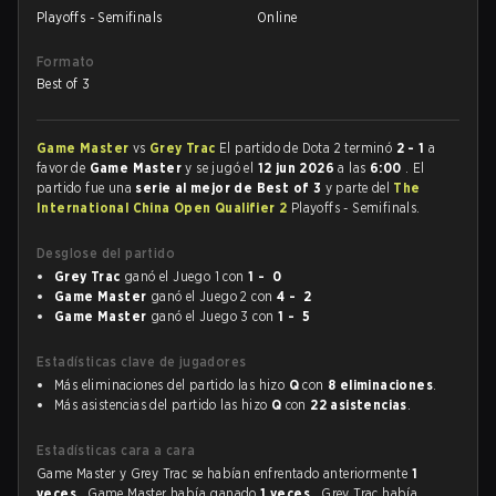
Playoffs - Semifinals
Online
Formato
Best of 3
Game Master
vs
Grey Trac
El partido de Dota 2 terminó
2 - 1
a
favor de
Game Master
y se jugó el
12 jun 2026
a las
6:00
. El
partido fue una
serie al mejor de Best of 3
y parte del
The
International China Open Qualifier 2
Playoffs - Semifinals.
Desglose del partido
Grey Trac
ganó el Juego 1 con
1 - 0
Game Master
ganó el Juego 2 con
4 - 2
Game Master
ganó el Juego 3 con
1 - 5
Estadísticas clave de jugadores
Más eliminaciones del partido las hizo
Q
con
8 eliminaciones
.
Más asistencias del partido las hizo
Q
con
22 asistencias
.
Estadísticas cara a cara
Game Master y Grey Trac se habían enfrentado anteriormente
1
veces
. Game Master había ganado
1 veces
, Grey Trac había