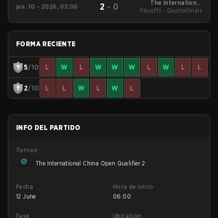
The International
2
-
0
jun. 10 - 2026, 03:00
China Open Qualifier 1
Playoffs - Quarterfinals
FORMA RECIENTE
5
/10
L
W
L
W
W
W
L
W
L
L
2
/10
L
L
W
L
W
L
INFO DEL PARTIDO
Torneo
The International China Open Qualifier 2
Fecha
Hora de inicio
12 June
06:00
Fase
Ubicación