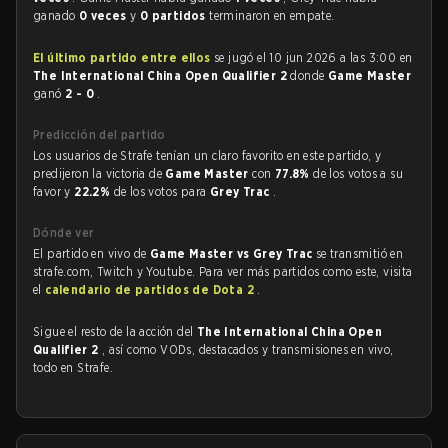
ganado
0 veces
y
0 partidos
terminaron en empate.
El último partido entre ellos
se jugó el 10 jun 2026 a las 3:00 en
The International China Open Qualifier 2
donde
Game Master
ganó
2 - 0
.
Predicción del partido
Los usuarios de Strafe tenían un claro favorito en este partido, y
predijeron la victoria de
Game Master
con
77.8%
de los votos a su
favor y
22.2%
de los votos para
Grey Trac
.
Dónde ver
El partido en vivo de
Game Master vs Grey Trac
se transmitió en
strafe.com, Twitch y Youtube. Para ver más partidos como este, visita
el
calendario de partidos de Dota 2
.
Sigue el resto de la acción del
The International China Open
Qualifier 2
, así como VODs, destacados y transmisiones en vivo,
todo en Strafe.