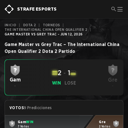
STRAFE ESPORTS
INICIO
|
DOTA 2
|
TORNEOS
|
THE INTERNATIONAL CHINA OPEN QUALIFIER 2
|
GAME MASTER VS GREY TRAC - JUN 12, 2026
Game Master
vs
Grey Trac
–
The International China
Open Qualifier 2
Dota 2
Partido
2
-
1
Gre
Gam
WIN
LOSE
-
-
VOTOS
9 Predicciones
Gam
WIN
Gre
7 Votos
2 Votos