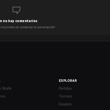
n no hay comentarios
 sé el primero en comenzar la conversación!
A
EXPLORAR
 Strafe
Partidas
nos
Torneos
Equipos