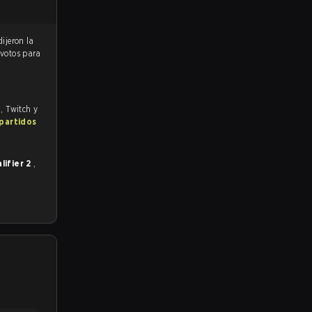
 votos para
m, Twitch y
 partidos
lifier 2
,