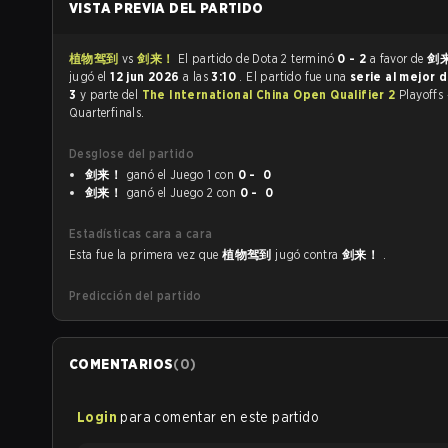
VISTA PREVIA DEL PARTIDO
植物驾到
vs
剑来！
El partido de Dota 2 terminó
0 - 2
a favor de
剑
jugó el
12 jun 2026
a las
3:10
. El partido fue una
serie al mejor 
3
y parte del
The International China Open Qualifier 2
Playoffs 
Quarterfinals.
Desglose del partido
剑来！
ganó el Juego 1 con
0 - 0
剑来！
ganó el Juego 2 con
0 - 0
Estadísticas cara a cara
Esta fue la primera vez que
植物驾到
jugó contra
剑来！
.
Predicción del partido
COMENTARIOS
(
0
)
Login
para comentar en este partido