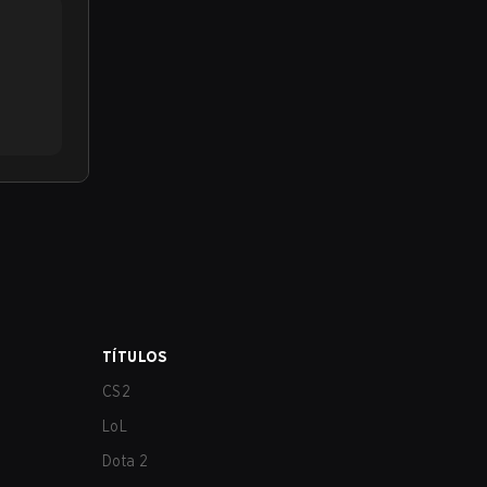
TÍTULOS
CS2
LoL
Dota 2