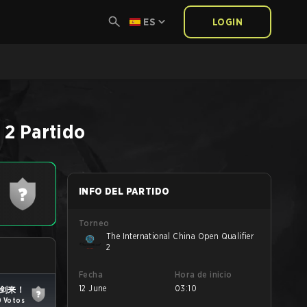
ES
LOGIN
 2
Partido
INFO DEL PARTIDO
Torneo
The International China Open Qualifier
2
Fecha
Hora de inicio
12 June
03:10
剑来！
0 Votos