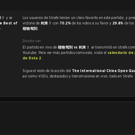
来！
y se
Los usuarios de Strafe tenían un claro favorito en este partido, y predijeron la
de Best of
victoria de
剑来！
con
70.2%
de los votos a su favor y
29.8%
de los
-
植物驾到
.
Dónde ver
El partido en vivo de
植物驾到 vs 剑来！
se transmitió en strafe.co
Youtube. Para ver más partidos como este, visita el
calendario de
de Dota 2
.
Sigue el resto de la acción del
The International China Open Qua
así como VODs, destacados y transmisiones en vivo, todo en Strafe.