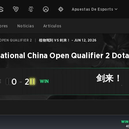
Apuestas De Esports
ores
Noticias
Artículos
OPEN QUALIFIER 2
|
植物驾到 VS 剑来！ - JUN 12, 2026
ational China Open Qualifier 2
Dota
剑来！
0
-
2
E
WIN
-
WIN
4