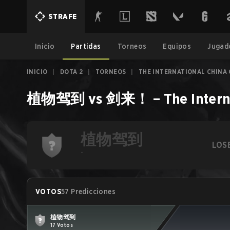
STRAFE
Inicio
Partidas
Torneos
Equipos
Jugad
INICIO
|
DOTA 2
|
TORNEOS
|
THE INTERNATIONAL CHINA 
植物驾到
vs
剑来！
–
The Intern
植物驾到
LOS
-
VOTOS
57 Predicciones
植物驾到
17 Votos