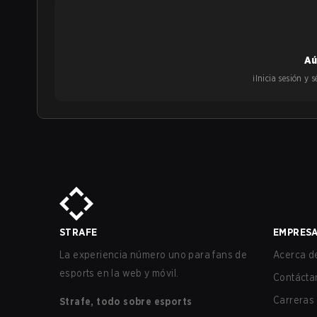
Aú
¡Inicia sesión y
STRAFE
EMPRES
La experiencia número uno para fans de
Acerca de
esports en la web y móvil.
Contácta
Carreras
Strafe, todo sobre esports