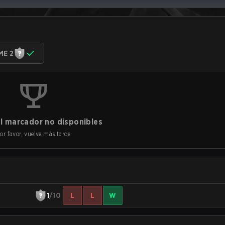
ME 2
l marcador no disponibles
or favor, vuelve más tarde
1
/10
L
L
W