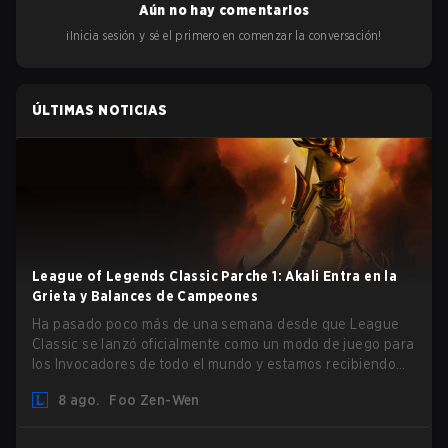
Aún no hay comentarios
¡Inicia sesión y sé el primero en comenzar la conversación!
ÚLTIMAS NOTICIAS
League of Legends Classic Parche 1: Akali Entra en la
Grieta y Balances de Campeones
Ha pasado poco más de una semana desde que League
Classic se lanzó oficialmente como un modo de juego para
los Invocadores de todo el mundo y estamos recibiendo
nuestro primer parche masivo entregado por Phreak.
8 ago.
Foo Zen-Wen
Abundan los nuevos campeones, ajustes al gameplay y
sistema, y buffs y nerfs de campeones. Vamos a ello.