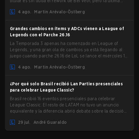
titular es sin duda el rework de Bel'Veth, pero la última
actualización también trajo algunos cambios muy
4 ago.
Martin Arévalo-Östberg
necesarios a picks que estaban overperforming. Con un
ranked slate fresco y un meta cambiante, aquí están los
mejores campeones para subir ranked en LoL Patch 26.15.
Grandes cambios en ítems y ADCs vienen a League of
Legends con el Parche 26.16
La Temporada 3 apenas ha comenzado en League of
Legends, y una gran ola de cambios ya está llegando al
juego cuando parche 26.16 de LoL se lance el miércoles 12
de agosto. Entre los aspectos destacados del nuevo
4 ago.
Martin Arévalo-Östberg
parche estarán los cambios en Resistencia Mágica (MR) a
prácticamente todos los ADC del juego en un intento de
lidiar con el auge de los magos en el Bot Lane. ¡Pero eso
¿Por qué solo Brasil recibió Lan Parties presenciales
no es todo! Además, el parche también actualizará una
para celebrar League Classic?
larga lista de ítems, runas e incluso la Support Role Quest.
Brasil recibió 16 eventos presenciales para celebrar
Echemos un vistazo a algunos de los mayores cambios
League Classic. El resto de LATAM no tuvo un anuncio
que llegarán con LoL Patch 26.16.
equivalente y la diferencia abrió debate sobre la decisión
de Riot.
29 jul.
André Guaraldo