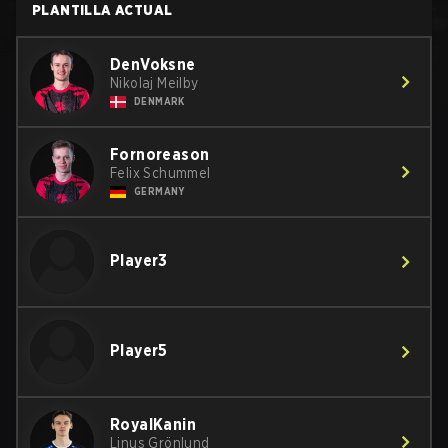
PLANTILLA ACTUAL
DenVoksne
Nikolaj Meilby
DENMARK
Fornoreason
Felix Schummel
GERMANY
Player3
Player5
RoyalKanin
Linus Grönlund