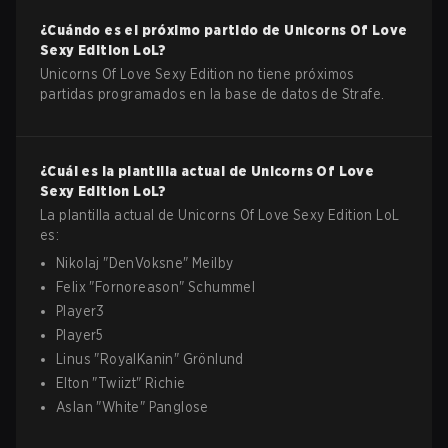
¿Cuándo es el próximo partido de
Unicorns Of Love
Sexy Edition
LoL
?
Unicorns Of Love Sexy Edition no tiene próximos
partidas programados en la base de datos de Strafe.
¿Cuál es la plantilla actual de
Unicorns Of Love
Sexy Edition
LoL
?
La plantilla actual de
Unicorns Of Love Sexy Edition
LoL
es:
Nikolaj
"
DenVoksne
"
Meilby
Felix
"
Fornoreason
"
Schummel
Player3
Player5
Linus
"
RoyalKanin
"
Grönlund
Elton
"
Twiizt
"
Richie
Aslan
"
White
"
Panglose