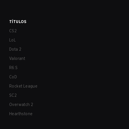
TÍTULOS
CS2
LoL
Dota 2
Valorant
R6:S
CoD
Rocket League
SC2
Overwatch 2
Hearthstone