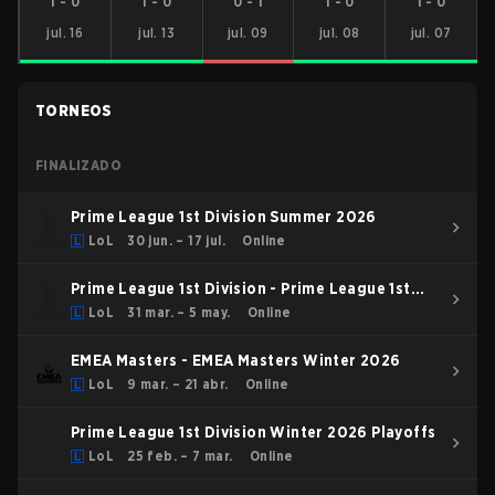
1
-
0
1
-
0
0
-
1
1
-
0
1
-
0
jul. 16
jul. 13
jul. 09
jul. 08
jul. 07
TORNEOS
FINALIZADO
Prime League 1st Division Summer 2026
LoL
30 jun. – 17 jul.
Online
Prime League 1st Division - Prime League 1st
Division Spring 2026
LoL
31 mar. – 5 may.
Online
EMEA Masters - EMEA Masters Winter 2026
LoL
9 mar. – 21 abr.
Online
Prime League 1st Division Winter 2026 Playoffs
LoL
25 feb. – 7 mar.
Online