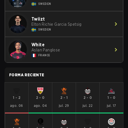
SWEDEN
Twiizt
Elton Richie Garcia Spetsig
SWEDEN
White
Aslan Panglose
FRANCE
FORMA RECIENTE
1
-
2
2
-
0
2
-
1
2
-
0
1
-
0
ago. 06
ago. 04
jul. 29
jul. 22
jul. 17