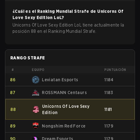
¿Cuál es el Ranking Mundial Strafe de
Unicorns Of
Love Sexy Edition
LoL
?
Unicorns Of Love Sexy Edition LoL tiene actualmente la
posición 88 en el Ranking Mundial Strafe.
RANGO STRAFE
#
EQUIPO
PUNTUACIÓN
86
Leviatan Esports
1184
87
ROSSMANN Centaurs
1183
Unicorns Of Love Sexy
88
1181
Edition
89
Nongshim Red Force
1179
90
Dream Esports
1179