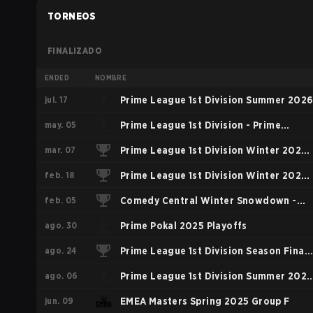
TORNEOS
FINALIZADO
ENDED
NOMBRE
jul. 17
Prime League 1st Division Summer 202
may. 05
Prime League 1st Division - Prime
mar. 07
League 1st Division Spring 2026
Prime League 1st Division Winter 2026
feb. 18
Playoffs
Prime League 1st Division Winter 2026
feb. 05
Group A
Comedy Central Winter Snowdown -
ago. 30
Comedy Central Winter Snowdown
Prime Pokal 2025 Playoffs
ago. 24
2026
Prime League 1st Division Season Finals
ago. 06
2025 Playoffs
Prime League 1st Division Summer 2025
jun. 09
Regular Season
EMEA Masters Spring 2025 Group F