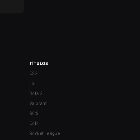
TÍTULOS
CS2
LoL
Dota 2
Valorant
R6:S
CoD
Rocket League