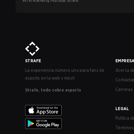
en el Ranking Mundial Strafe.
STRAFE
EMPRES
La experiencia número uno para fans de
Acerca de
esports en la web y móvil.
Contácta
Carreras
Strafe, todo sobre esports
LEGAL
Política 
Términos 