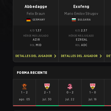
Abbedagge
Exofeng
Felix Braun
Mario Emilov Strugov
GERMANY
BULGARIA
1.37
2.37
K/D
K/D
HÉROE MÁS JUGADO
HÉROE MÁS JUGADO
AZIR
EZREAL
MID
ADC
ROL
ROL
DETALLES DEL JUGADOR
DETALLES DEL JUGADOR
DE
FORMA RECIENTE
1
-
2
2
-
1
0
-
2
1
-
0
ago. 05
jul. 30
jul. 22
jul. 16