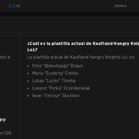
Online
LoL
¿Cuál es la plantilla actual de
Kaufland Hangry Kni
LoL
?
sto a
La plantilla actual de
Kaufland Hangry Knights
LoL
es:
Felix
"
Abbedagge
"
Braun
Mario
"
Exofeng
"
Emilov
Lukas
"
Lurox
"
Thoma
Łukasz
"
Pyrka
"
Grześkowiak
Iwan
"
Venour
"
Skorikov
gry
ón 109