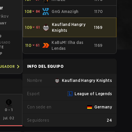
ur
108
⏷
84
GnG Amazigh
1170
rikov
ANY
Kaufland Hangry
109
⏷
61
1169
Knights
19
KaBuM! Ilha das
JUGADO
110
⏷
61
1169
TE
Lendas
P
INFO DEL EQUIPO
JUGADOR
Nombre
Kaufland Hangry Knights
Esport
League of Legends
Con sede en
Germany
0
-
1
jul. 02
Seguidores
24