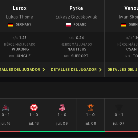
Lurox
Pyrka
Veno
Lukas Thoma
Łukasz Grześkowiak
Iwan Sko
GERMANY
POLAND
GERM
1.23
0.24
1.
K/D
K/D
K/D
HÉROE MÁS JUGADO
HÉROE MÁS JUGADO
HÉROE MÁS 
WUKONG
NAUTILUS
K'SAN
JUNGLE
SUPPORT
TO
ROL
ROL
ROL
TALLES DEL JUGADOR
DETALLES DEL JUGADOR
DETALLES DEL 
0
-
1
1
-
0
1
-
0
1
-
0
0
-
1
jul. 16
jul. 13
jul. 09
jul. 08
jul. 07