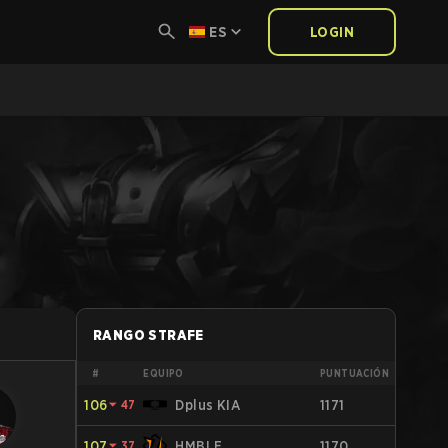
ES
LOGIN
RANGO STRAFE
#
EQUIPO
PUNTUACIÓN
106
⏷
47
Dplus KIA
1171
107
⏷
37
HMBLE
1170